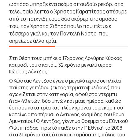
ωστόσο υπήρξε ένα ακόμα σπουδαίο ρεκόρ: στα
τελευταία λεπτά ο Χρήστος Καραπίτσος απέσυρε
από το παιχνίδι τους δύο σκόρερ της ομάδας
του, τον Χρήστο Σιδηρόπουλο που πέτυχε
τέσσερα γκολ και τον Παντελή Νάστο, που
σημείωσε άλλα τρία.
Στη θέση τους μπήκε ο 17χρονος Αργύρης Κύρκος
και μαζί του ο κατά... 32 χρόνια μεγαλύτερος
Κώστας Λέντζος!
Ο Κώστας Λέντζος έγινε ο μεγαλύτερος σε ηλικία
παίκτης γηπέδου (εκτός τερματοφυλάκων) που
αγωνίζεται στην κατηγορία, αφού στο ντέρμπι
ήταν 49 ετών, δύο μηνών και μιας ημέρας, καθώς
έσπασε κατά τρία και πλέον χρόνια το ρεκόρ που
κατείχε από πέρυσι ο Αντώνης Κοσμίδης του Ερμή
Αμυνταίου! Ο Λέντζος, γέννημα θρέμμα του Εθνικού
Φιλιππάδας, πρωτόπαιξε στην Γ' Εθνική το 2008
στα 31 χρόνια του, όταν και η ομάδα της πόλης του