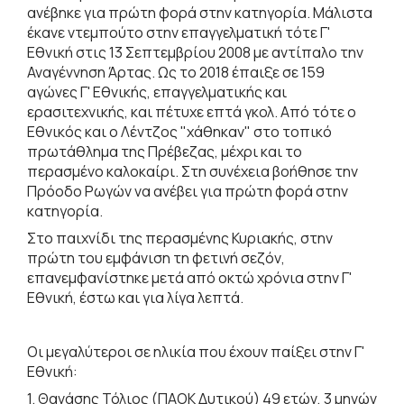
ανέβηκε για πρώτη φορά στην κατηγορία. Μάλιστα
έκανε ντεμπούτο στην επαγγελματική τότε Γ'
Εθνική στις 13 Σεπτεμβρίου 2008 με αντίπαλο την
Αναγέννηση Άρτας. Ως το 2018 έπαιξε σε 159
αγώνες Γ' Εθνικής, επαγγελματικής και
ερασιτεχνικής, και πέτυχε επτά γκολ. Από τότε ο
Εθνικός και ο Λέντζος "χάθηκαν" στο τοπικό
πρωτάθλημα της Πρέβεζας, μέχρι και το
περασμένο καλοκαίρι. Στη συνέχεια βοήθησε την
Πρόοδο Ρωγών να ανέβει για πρώτη φορά στην
κατηγορία.
Στο παιχνίδι της περασμένης Κυριακής, στην
πρώτη του εμφάνιση τη φετινή σεζόν,
επανεμφανίστηκε μετά από οκτώ χρόνια στην Γ'
Εθνική, έστω και για λίγα λεπτά.
Οι μεγαλύτεροι σε ηλικία που έχουν παίξει στην Γ'
Εθνική:
1. Θανάσης Τόλιος (ΠΑΟΚ Δυτικού) 49 ετών, 3 μηνών