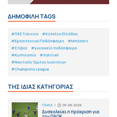
ΔΗΜΟΦΙΛΗ TAGS
#ΠΑΣ Γιάννινα
#Κύπελλο Ελλάδας
#Eρασιτεχνικό Ποδόσφαιρο
#Μπάσκετ
#Στίβος
#γυναικείο ποδόσφαιρο
#Κωπηλασία
#πολιτική
#Ναυτικός Όμιλος Ιωαννίνων
#Champions League
ΤΗΣ ΙΔΙΑΣ ΚΑΤΗΓΟΡΙΑΣ
ΓΕΝΙΚΑ
|
06-08-2026
Δυσκολεύει η πρόκριση για
τον ΠΑΟΚ