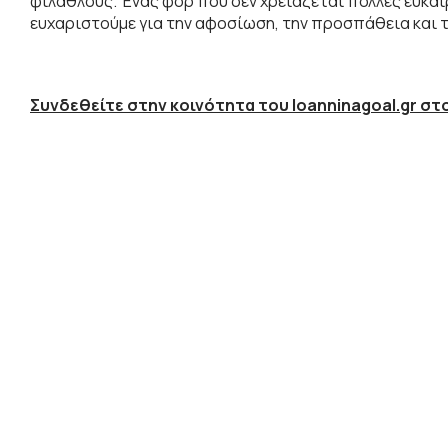
φιλάθλους. Ένας φορ που δεν χρειάζεται πολλές ευκαιρί
ευχαριστούμε για την αφοσίωση, την προσπάθεια και τι
Συνδεθείτε στην κοινότητα του Ioanninagoal.gr στο