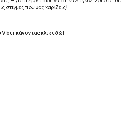
ες — γιατί ξέρει πώς να τις κάνει γκολ. Χρήστο, σε
ς στιγμές που μας χαρίζεις!
 Viber κάνοντας κλικ εδώ!