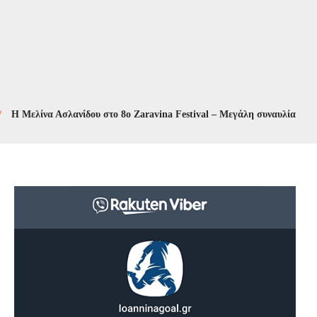
ίνα Ασλανίδου στο 8ο Zaravina Festival – Μεγάλη συναυλία στις 9 Αυγο