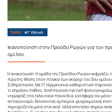
TAGS:
#Γ' Εθνική
Ικανοποίηση στην Προόδο Ρωγών για τον πρ
ομίλου.
Η ανακοίνωση: Η ομάδα της Προόδου Ρωγών εκφράζει τη
πρώτης θέσης στον πίνακα των σκόρερ του 3ου ομίλου 
Σιδηρόπουλο. Με 17 τέρματα και καθοριστική παρουσία 
τι σημαίνει πάθος, συνέπεια και ηγετική φυσιογνωμία
ντεμαράζ στα τελευταία παιχνίδια, κατάφερε όχι μόνο 
ανταγωνισμό, δείχνοντας εμπειρία, ψυχραιμία και ένστικ
περιορίζεται μόνο στα γκολ, αλλά αποτελεί σημείο αν