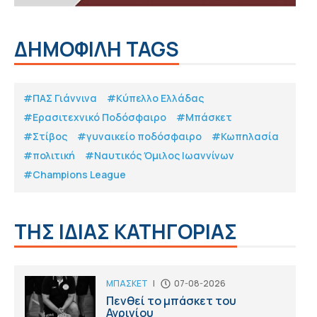
ΔΗΜΟΦΙΛΗ TAGS
#ΠΑΣ Γιάννινα
#Κύπελλο Ελλάδας
#Eρασιτεχνικό Ποδόσφαιρο
#Μπάσκετ
#Στίβος
#γυναικείο ποδόσφαιρο
#Κωπηλασία
#πολιτική
#Ναυτικός Όμιλος Ιωαννίνων
#Champions League
ΤΗΣ ΙΔΙΑΣ ΚΑΤΗΓΟΡΙΑΣ
ΜΠΑΣΚΕΤ
|
07-08-2026
Πενθεί το μπάσκετ του
Αγρινίου