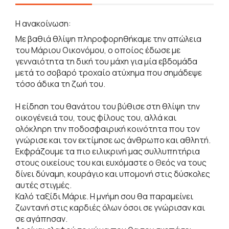
Η ανακοίνωση:
Με βαθιά θλίψη πληροφορηθήκαμε την απώλεια
του Μάριου Οικονόμου, ο οποίος έδωσε με
γενναιότητα τη δική του μάχη για μία εβδομάδα
μετά το σοβαρό τροχαίο ατύχημα που σημάδεψε
τόσο άδικα τη ζωή του.
Η είδηση του θανάτου του βύθισε στη θλίψη την
οικογένειά του, τους φίλους του, αλλά και
ολόκληρη την ποδοσφαιρική κοινότητα που τον
γνώρισε και τον εκτίμησε ως άνθρωπο και αθλητή.
Εκφράζουμε τα πιο ειλικρινή μας συλλυπητήρια
στους οικείους του και ευχόμαστε ο Θεός να τους
δίνει δύναμη, κουράγιο και υπομονή στις δύσκολες
αυτές στιγμές.
Καλό ταξίδι Μάριε. Η μνήμη σου θα παραμείνει
ζωντανή στις καρδιές όλων όσοι σε γνώρισαν και
σε αγάπησαν.