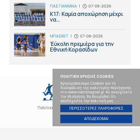
ΠΑΣ ΓΙΑΝΝΙΝΑ
|
07-08-2026
Κ17: Καμία αποχώρηση μέχρι
να...
ΜΠΑΣΚΕΤ
|
07-08-2026
Έύκολη πρεμιέρα για την
Εθνική Κορασίδων
ΠΟΛΙΤΙΚΗ ΧΡΗΣΗΣ COOKIES
Χρησιμοποιούμε Cookies για τη
διασφάλιση της καλύτερης περιήγησης
στο www.ioanninagoal.gr. Αν συνεχίσετε
την πλοήγηση, θα θεωρηθεί ότι
αποδέχεστε την πολιτική μας.
Πολιτική Cookies
Επικοινωνία
ΠΕΡΙΣΣΟΤΕΡΕΣ ΠΛΗΡΟΦΟΡΙΕΣ
ΑΠΟΔΕΧΟΜΑΙ
SOCIAL MEDIA