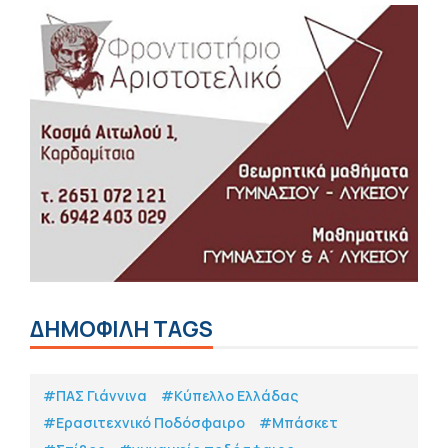
ΔΗΜΟΦΙΛΗ TAGS
#ΠΑΣ Γιάννινα
#Κύπελλο Ελλάδας
#Eρασιτεχνικό Ποδόσφαιρο
#Μπάσκετ