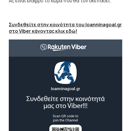
Ας είναι ελαφρύ το χώμα που θα τον σκεπάσει.
Συνδεθείτε στην κοινότητα του Ioanninagoal.gr
στο Viber κάνοντας κλικ εδώ!