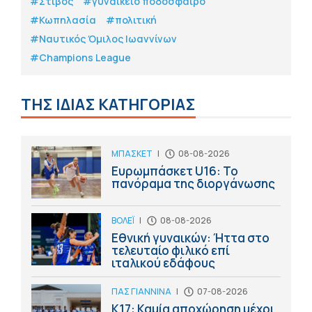
#Στίβος
#γυναικείο ποδόσφαιρο
#Κωπηλασία
#πολιτική
#Ναυτικός Όμιλος Ιωαννίνων
#Champions League
ΤΗΣ ΙΔΙΑΣ ΚΑΤΗΓΟΡΙΑΣ
ΜΠΑΣΚΕΤ
|
08-08-2026
Ευρωμπάσκετ U16: Το
πανόραμα της διοργάνωσης
ΒΟΛΕΪ
|
08-08-2026
Εθνική γυναικών: Ήττα στο
τελευταίο φιλικό επί
ιταλικού εδάφους
ΠΑΣ ΓΙΑΝΝΙΝΑ
|
07-08-2026
Κ17: Καμία αποχώρηση μέχρι