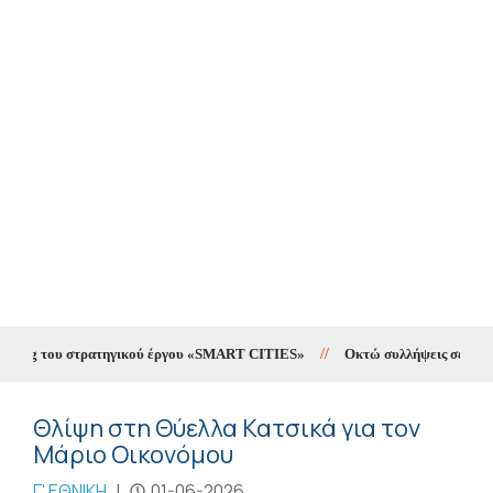
ting του στρατηγικού έργου «SMART CITIES»
//
Οκτώ συλλήψεις σε δέκα ημ
Θλίψη στη Θύελλα Κατσικά για τον
Μάριο Οικονόμου
Γ' ΕΘΝΙΚΗ
|
01-06-2026