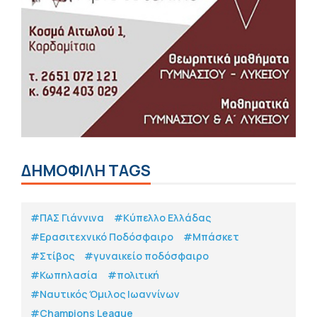
ΔΗΜΟΦΙΛΗ TAGS
#ΠΑΣ Γιάννινα
#Κύπελλο Ελλάδας
#Eρασιτεχνικό Ποδόσφαιρο
#Μπάσκετ
#Στίβος
#γυναικείο ποδόσφαιρο
#Κωπηλασία
#πολιτική
#Ναυτικός Όμιλος Ιωαννίνων
#Champions League