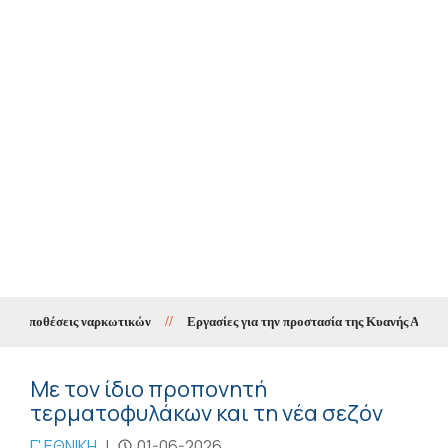
α υποθέσεις ναρκωτικών
//
Εργασίες για την προστασία της Κυανής Ακτής μέσ
Με τον ίδιο προπονητή
τερματοφυλάκων και τη νέα σεζόν
Γ' ΕΘΝΙΚΗ
|
01-06-2026