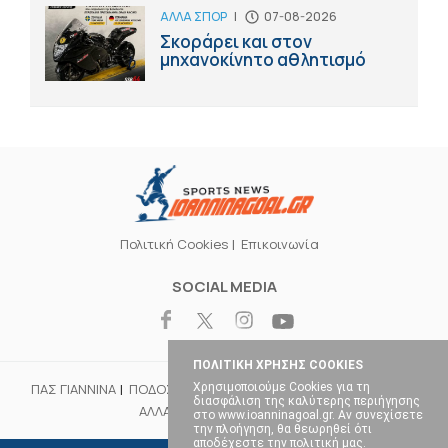
ΑΛΛΑ ΣΠΟΡ
|
07-08-2026
Σκοράρει και στον
μηχανοκίνητο αθλητισμό
Πολιτική Cookies
Επικοινωνία
SOCIAL MEDIA
ΠΟΛΙΤΙΚΗ ΧΡΗΣΗΣ COOKIES
Χρησιμοποιούμε Cookies για τη
ΠΑΣ ΓΙΑΝΝΙΝΑ
ΠΟΔΟΣΦΑΙΡΟ
ΜΠΑΣΚΕΤ
ΒΟΛΕΪ
ΧΑΝΤΜΠΟΛ
διασφάλιση της καλύτερης περιήγησης
ΑΛΛΑ ΣΠΟΡ
ΕΠΙΚΑΙΡΟΤΗΤΑ
στο www.ioanninagoal.gr. Αν συνεχίσετε
την πλοήγηση, θα θεωρηθεί ότι
αποδέχεστε την πολιτική μας.