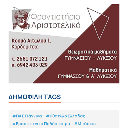
ΔΗΜΟΦΙΛΗ TAGS
#ΠΑΣ Γιάννινα
#Κύπελλο Ελλάδας
#Eρασιτεχνικό Ποδόσφαιρο
#Μπάσκετ