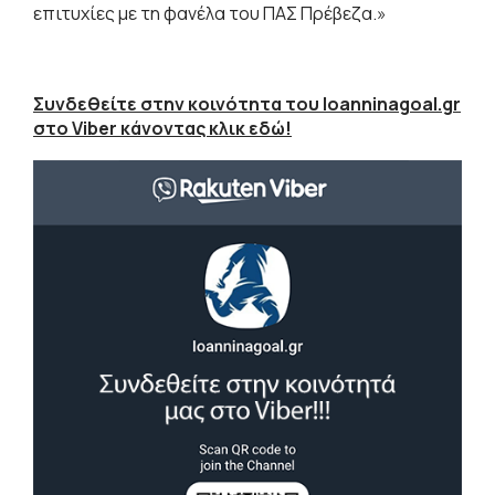
επιτυχίες με τη φανέλα του ΠΑΣ Πρέβεζα.»
Συνδεθείτε στην κοινότητα του Ioanninagoal.gr
στο Viber κάνοντας κλικ εδώ!