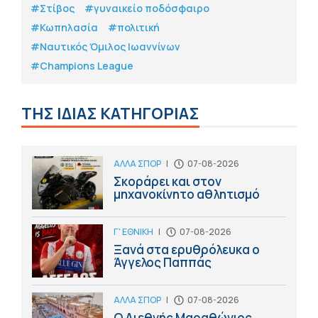
#Στίβος
#γυναικείο ποδόσφαιρο
#Κωπηλασία
#πολιτική
#Ναυτικός Όμιλος Ιωαννίνων
#Champions League
ΤΗΣ ΙΔΙΑΣ ΚΑΤΗΓΟΡΙΑΣ
ΑΛΛΑ ΣΠΟΡ
|
07-08-2026
Σκοράρει και στον
μηχανοκίνητο αθλητισμό
Γ' ΕΘΝΙΚΗ
|
07-08-2026
Ξανά στα ερυθρόλευκα ο
Άγγελος Παππάς
ΑΛΛΑ ΣΠΟΡ
|
07-08-2026
Ο Διεθνής Μαραθώνιος