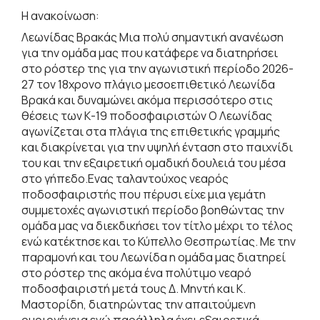
Η ανακοίνωση:
Λεωνίδας Βρακάς Μια πολύ σημαντική ανανέωση
για την ομάδα μας που κατάφερε να διατηρήσει
στο ρόστερ της για την αγωνιστική περίοδο 2026-
27 τον 18χρονο πλάγιο μεσοεπιθετικό Λεωνίδα
Βρακά και δυναμώνει ακόμα περισσότερο στις
θέσεις των Κ-19 ποδοσφαιριστών Ο Λεωνίδας
αγωνίζεται στα πλάγια της επιθετικής γραμμής
και διακρίνεται για την υψηλή ένταση στο παιχνίδι
του και την εξαιρετική ομαδική δουλειά του μέσα
στο γήπεδο.Ενας ταλαντούχος νεαρός
ποδοσφαιριστής που πέρυσι είχε μια γεμάτη
συμμετοχές αγωνιστική περίοδο βοηθώντας την
ομάδα μας να διεκδικήσει τον τίτλο μέχρι το τέλος
ενώ κατέκτησε και το Κύπελλο Θεσπρωτίας. Με την
παραμονή και του Λεωνίδα η ομάδα μας διατηρεί
στο ρόστερ της ακόμα ένα πολύτιμο νεαρό
ποδοσφαιριστή μετά τους Δ. Μηντή και Κ.
Μαστορίδη, διατηρώντας την απαιτούμενη
ομοιογένεια ενώ παράλληλα έχει εξαιρετικά