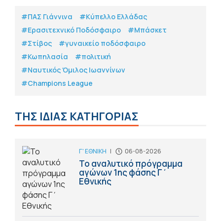
#ΠΑΣ Γιάννινα
#Κύπελλο Ελλάδας
#Eρασιτεχνικό Ποδόσφαιρο
#Μπάσκετ
#Στίβος
#γυναικείο ποδόσφαιρο
#Κωπηλασία
#πολιτική
#Ναυτικός Όμιλος Ιωαννίνων
#Champions League
ΤΗΣ ΙΔΙΑΣ ΚΑΤΗΓΟΡΙΑΣ
Γ' ΕΘΝΙΚΗ
|
06-08-2026
Το αναλυτικό πρόγραμμα
αγώνων 1ης φάσης Γ΄
Εθνικής