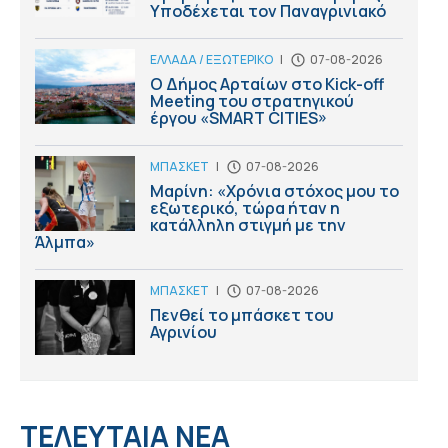
Υποδέχεται τον Παναγρινιακό
ΕΛΛΑΔΑ / ΕΞΩΤΕΡΙΚΟ
|
07-08-2026
Ο Δήμος Αρταίων στο Kick-off
Meeting του στρατηγικού
έργου «SMART CITIES»
ΜΠΑΣΚΕΤ
|
07-08-2026
Μαρίνη: «Χρόνια στόχος μου το
εξωτερικό, τώρα ήταν η
κατάλληλη στιγμή με την
Άλμπα»
ΜΠΑΣΚΕΤ
|
07-08-2026
Πενθεί το μπάσκετ του
Αγρινίου
ΤΕΛΕΥΤΑΙΑ ΝΕΑ