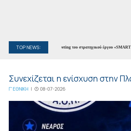
TOP NEWS:
ς Αρταίων στο Kick-off Meeting του στρατηγικού έργου «SMART CITIE
Συνεχίζεται η ενίσχυση στην Π
Γ' ΕΘΝΙΚΗ
|
08-07-2026