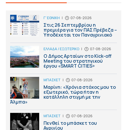
Γ' ΕΘΝΙΚΗ
|
07-08-2026
Στις 26 Σεπτεμβρίου η
πρεμιέρα για τον ΠΑΣ Πρέβεζα –
Υποδέχεται τον Παναγρινιακό
ΕΛΛΑΔΑ / ΕΞΩΤΕΡΙΚΟ
|
07-08-2026
Ο Δήμος Αρταίων στο Kick-off
Meeting του στρατηγικού
έργου «SMART CITIES»
ΜΠΑΣΚΕΤ
|
07-08-2026
Μαρίνη: «Χρόνια στόχος μου το
εξωτερικό, τώρα ήταν η
κατάλληλη στιγμή με την
Άλμπα»
ΜΠΑΣΚΕΤ
|
07-08-2026
Πενθεί το μπάσκετ του
Αγρινίου