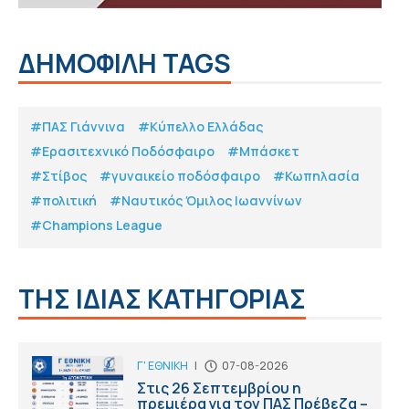
ΔΗΜΟΦΙΛΗ TAGS
#ΠΑΣ Γιάννινα
#Κύπελλο Ελλάδας
#Eρασιτεχνικό Ποδόσφαιρο
#Μπάσκετ
#Στίβος
#γυναικείο ποδόσφαιρο
#Κωπηλασία
#πολιτική
#Ναυτικός Όμιλος Ιωαννίνων
#Champions League
ΤΗΣ ΙΔΙΑΣ ΚΑΤΗΓΟΡΙΑΣ
Γ' ΕΘΝΙΚΗ
|
07-08-2026
Στις 26 Σεπτεμβρίου η
πρεμιέρα για τον ΠΑΣ Πρέβεζα –