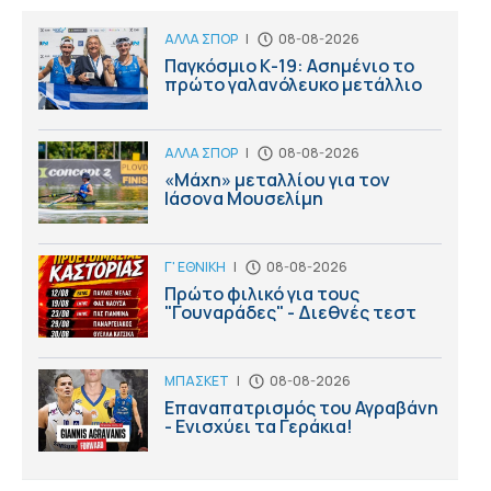
ΑΛΛΑ ΣΠΟΡ
|
08-08-2026
Παγκόσμιο Κ-19: Ασημένιο το
πρώτο γαλανόλευκο μετάλλιο
ΑΛΛΑ ΣΠΟΡ
|
08-08-2026
«Μάχη» μεταλλίου για τον
Ιάσονα Μουσελίμη
Γ' ΕΘΝΙΚΗ
|
08-08-2026
Πρώτο φιλικό για τους
"Γουναράδες" - Διεθνές τεστ
ΜΠΑΣΚΕΤ
|
08-08-2026
Επαναπατρισμός του Αγραβάνη
- Ενισχύει τα Γεράκια!