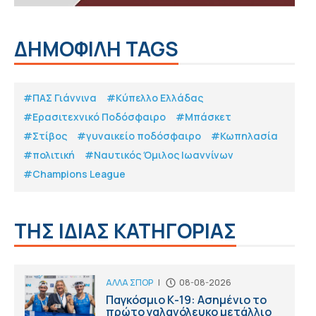
ΔΗΜΟΦΙΛΗ TAGS
#ΠΑΣ Γιάννινα
#Κύπελλο Ελλάδας
#Eρασιτεχνικό Ποδόσφαιρο
#Μπάσκετ
#Στίβος
#γυναικείο ποδόσφαιρο
#Κωπηλασία
#πολιτική
#Ναυτικός Όμιλος Ιωαννίνων
#Champions League
ΤΗΣ ΙΔΙΑΣ ΚΑΤΗΓΟΡΙΑΣ
ΑΛΛΑ ΣΠΟΡ
|
08-08-2026
Παγκόσμιο Κ-19: Ασημένιο το
πρώτο γαλανόλευκο μετάλλιο