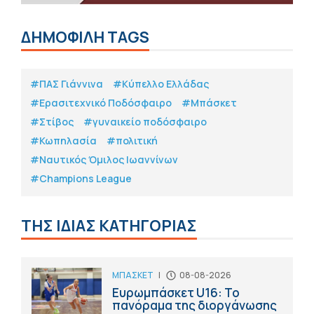
ΔΗΜΟΦΙΛΗ TAGS
#ΠΑΣ Γιάννινα
#Κύπελλο Ελλάδας
#Eρασιτεχνικό Ποδόσφαιρο
#Μπάσκετ
#Στίβος
#γυναικείο ποδόσφαιρο
#Κωπηλασία
#πολιτική
#Ναυτικός Όμιλος Ιωαννίνων
#Champions League
ΤΗΣ ΙΔΙΑΣ ΚΑΤΗΓΟΡΙΑΣ
ΜΠΑΣΚΕΤ
|
08-08-2026
Ευρωμπάσκετ U16: Το
πανόραμα της διοργάνωσης