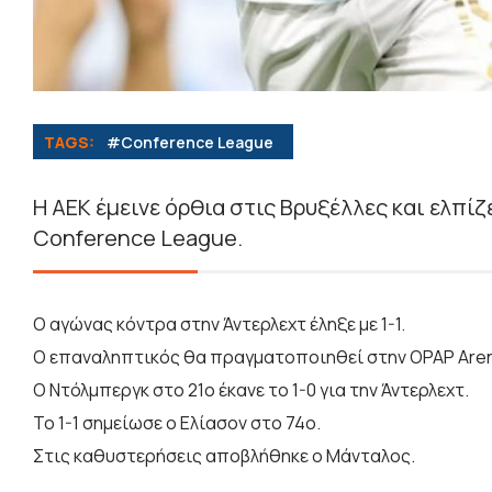
TAGS:
#Conference League
Η ΑΕΚ έμεινε όρθια στις Βρυξέλλες και ελπί
Conference League.
Ο αγώνας κόντρα στην Άντερλεχτ έληξε με 1-1.
Ο επαναληπτικός θα πραγματοποιηθεί στην OPAP Arena
Ο Ντόλμπεργκ στο 21ο έκανε το 1-0 για την Άντερλεχτ.
Το 1-1 σημείωσε ο Ελίασον στο 74ο.
Στις καθυστερήσεις αποβλήθηκε ο Μάνταλος.