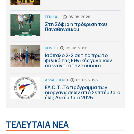
ΓΕΝΙΚΑ
|
05-08-2026
Στη Σόφια η πρόκριση του
Παναθηναϊκού
ΒΟΛΕΪ
|
05-08-2026
Ισόπαλο 2-2 σετ το πρώτο
φιλικό της Εθνικής γυναικών
απέναντι στην Σουηδία
ΑΛΛΑ ΣΠΟΡ
|
05-08-2026
ΕΛ.Ο.Τ.:Το πρόγραμμα των
διοργανώσεων από Σεπτέμβριο
έως Δεκέμβριο 2026
ΤΕΛΕΥΤΑΙΑ ΝΕΑ