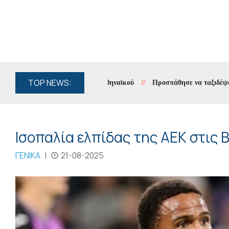
TOP NEWS:
όφια η πρόκριση του Παναθηναϊκού
//
Προσπάθησε να ταξιδέψει με π
Ισοπαλία ελπίδας της ΑΕΚ στις 
ΓΕΝΙΚΑ
|
21-08-2025