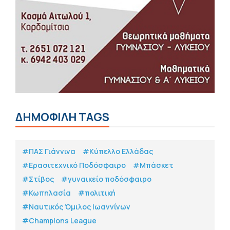
ΔΗΜΟΦΙΛΗ TAGS
#ΠΑΣ Γιάννινα
#Κύπελλο Ελλάδας
#Eρασιτεχνικό Ποδόσφαιρο
#Μπάσκετ
#Στίβος
#γυναικείο ποδόσφαιρο
#Κωπηλασία
#πολιτική
#Ναυτικός Όμιλος Ιωαννίνων
#Champions League