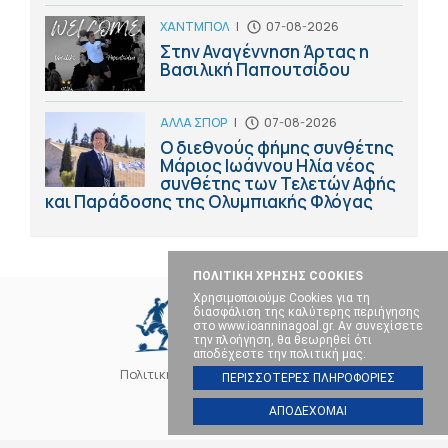
ΧΑΝΤΜΠΟΛ
|
07-08-2026
Στην Αναγέννηση Άρτας η
Βασιλική Παπουτσίδου
ΑΛΛΑ ΣΠΟΡ
|
07-08-2026
Ο διεθνούς φήμης συνθέτης
Μάριος Ιωάννου Ηλία νέος
συνθέτης των Τελετών Αφής
και Παράδοσης της Ολυμπιακής Φλόγας
ΠΟΛΙΤΙΚΗ ΧΡΗΣΗΣ COOKIES
Χρησιμοποιούμε Cookies για τη
διασφάλιση της καλύτερης περιήγησης
στο www.ioanninagoal.gr. Αν συνεχίσετε
την πλοήγηση, θα θεωρηθεί ότι
αποδέχεστε την πολιτική μας.
Πολιτική Cookies
Επικοινωνία
ΠΕΡΙΣΣΟΤΕΡΕΣ ΠΛΗΡΟΦΟΡΙΕΣ
ΑΠΟΔΕΧΟΜΑΙ
SOCIAL MEDIA