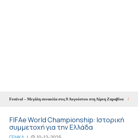
 Festival – Μεγάλη συναυλία στις 9 Αυγούστου στη Λίμνη Ζαραβίνα
//
Θετικό
FIFAe World Championship: Ιστορική
συμμετοχή για την Ελλάδα
ΓΕΝΙΚΑ
|
10-12-2025