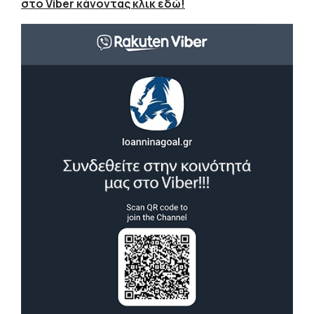
στο Viber κάνοντας κλικ εδώ!