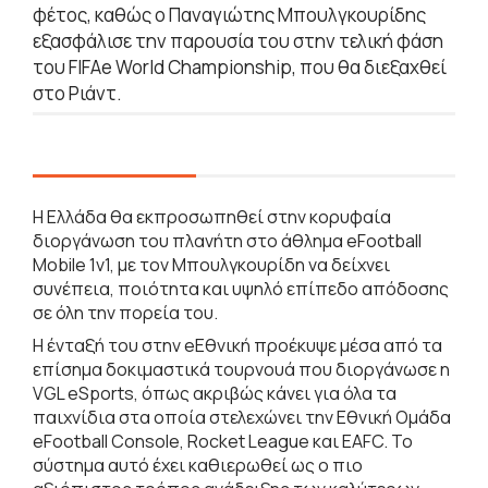
φέτος, καθώς ο Παναγιώτης Μπουλγκουρίδης
εξασφάλισε την παρουσία του στην τελική φάση
του FIFAe World Championship, που θα διεξαχθεί
στο Ριάντ.
Η Ελλάδα θα εκπροσωπηθεί στην κορυφαία
διοργάνωση του πλανήτη στο άθλημα eFootball
Mobile 1v1, με τον Μπουλγκουρίδη να δείχνει
συνέπεια, ποιότητα και υψηλό επίπεδο απόδοσης
σε όλη την πορεία του.
Η ένταξή του στην eΕθνική προέκυψε μέσα από τα
επίσημα δοκιμαστικά τουρνουά που διοργάνωσε η
VGL eSports, όπως ακριβώς κάνει για όλα τα
παιχνίδια στα οποία στελεχώνει την Εθνική Ομάδα
eFootball Console, Rocket League και EAFC. Το
σύστημα αυτό έχει καθιερωθεί ως ο πιο