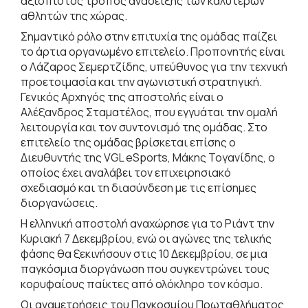
αξιόπιστος τρόπος ανάδειξης των καλύτερων
αθλητών της χώρας.
Σημαντικό ρόλο στην επιτυχία της ομάδας παίζει
το άρτια οργανωμένο επιτελείο. Προπονητής είναι
ο Λάζαρος Σεμερτζίδης, υπεύθυνος για την τεχνική
προετοιμασία και την αγωνιστική στρατηγική.
Γενικός Αρχηγός της αποστολής είναι ο
Αλέξανδρος Σταματέλος, που εγγυάται την ομαλή
λειτουργία και τον συντονισμό της ομάδας. Στο
επιτελείο της ομάδας βρίσκεται επίσης ο
Διευθυντής της VGL eSports, Μάκης Τογανίδης, ο
οποίος έχει αναλάβει τον επιχειρησιακό
σχεδιασμό και τη διασύνδεση με τις επίσημες
διοργανώσεις.
Η ελληνική αποστολή αναχώρησε για το Ριάντ την
Κυριακή 7 Δεκεμβρίου, ενώ οι αγώνες της τελικής
φάσης θα ξεκινήσουν στις 10 Δεκεμβρίου, σε μια
παγκόσμια διοργάνωση που συγκεντρώνει τους
κορυφαίους παίκτες από ολόκληρο τον κόσμο.
Οι αναμετρήσεις του Παγκοσμίου Πρωταθλήματος