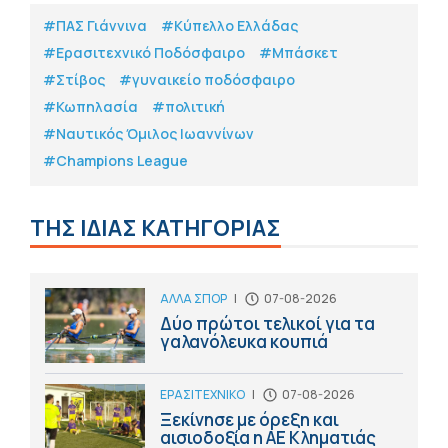
#ΠΑΣ Γιάννινα
#Κύπελλο Ελλάδας
#Eρασιτεχνικό Ποδόσφαιρο
#Μπάσκετ
#Στίβος
#γυναικείο ποδόσφαιρο
#Κωπηλασία
#πολιτική
#Ναυτικός Όμιλος Ιωαννίνων
#Champions League
ΤΗΣ ΙΔΙΑΣ ΚΑΤΗΓΟΡΙΑΣ
ΑΛΛΑ ΣΠΟΡ
|
07-08-2026
Δύο πρώτοι τελικοί για τα
γαλανόλευκα κουπιά
ΕΡΑΣΙΤΕΧΝΙΚΟ
|
07-08-2026
Ξεκίνησε με όρεξη και
αισιοδοξία η ΑΕ Κληματιάς