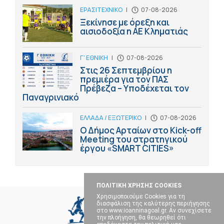
ΕΡΑΣΙΤΕΧΝΙΚΟ
|
07-08-2026
Ξεκίνησε με όρεξη και
αισιοδοξία η ΑΕ Κληματιάς
Γ' ΕΘΝΙΚΗ
|
07-08-2026
Στις 26 Σεπτεμβρίου η
πρεμιέρα για τον ΠΑΣ
Πρέβεζα – Υποδέχεται τον
Παναγρινιακό
ΕΛΛΑΔΑ / ΕΞΩΤΕΡΙΚΟ
|
07-08-2026
Ο Δήμος Αρταίων στο Kick-off
Meeting του στρατηγικού
έργου «SMART CITIES»
ΠΟΛΙΤΙΚΗ ΧΡΗΣΗΣ COOKIES
Χρησιμοποιούμε Cookies για τη
διασφάλιση της καλύτερης περιήγησης
στο www.ioanninagoal.gr. Αν συνεχίσετε
την πλοήγηση, θα θεωρηθεί ότι