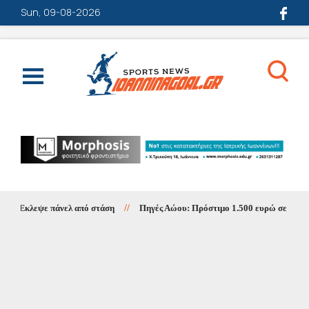
Sun, 09-08-2026
Έκλεψε πάνελ από στάση
//
Πηγές Αώου: Πρόστιμο 1.500 ευρώ σε κατασκη