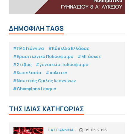
ΔΗΜΟΦΙΛΗ TAGS
#ΠΑΣ Γιάννινα
#Κύπελλο Ελλάδας
#Eρασιτεχνικό Ποδόσφαιρο
#Μπάσκετ
#Στίβος
#γυναικείο ποδόσφαιρο
#Κωπηλασία
#πολιτική
#Ναυτικός Όμιλος Ιωαννίνων
#Champions League
ΤΗΣ ΙΔΙΑΣ ΚΑΤΗΓΟΡΙΑΣ
ΠΑΣ ΓΙΑΝΝΙΝΑ
|
09-08-2026