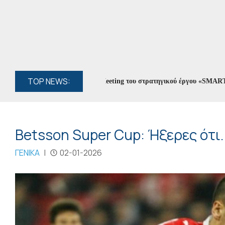
TOP NEWS:
ος Αρταίων στο Kick-off Meeting του στρατηγικού έργου «SMART CITIE
Betsson Super Cup: Ήξερες ότι..
ΓΕΝΙΚΑ
|
02-01-2026