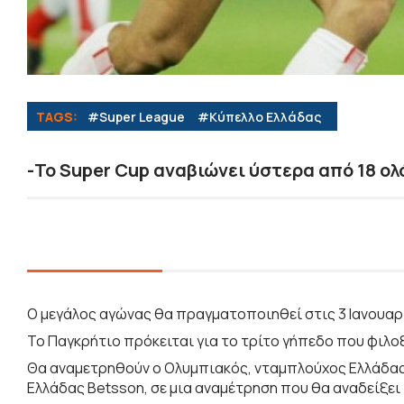
TAGS:
#Super League
#Κύπελλο Ελλάδας
-Το Super Cup αναβιώνει ύστερα από 18 ολ
Ο μεγάλος αγώνας θα πραγματοποιηθεί στις 3 Ιανουαρί
Το Παγκρήτιο πρόκειται για το τρίτο γήπεδο που φιλοξ
Θα αναμετρηθούν ο Ολυμπιακός, νταμπλούχος Ελλάδας 
Ελλάδας Betsson, σε μια αναμέτρηση που θα αναδείξε