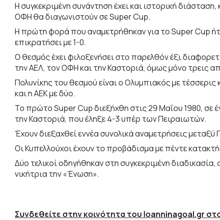
Η συγκεκριμένη συνάντηση έχει και ιστορική διάσταση,
ΟΦΗ θα διαγωνιστούν σε Super Cup.
Η πρώτη φορά που αναμετρήθηκαν για το Super Cup ήτα
επικρατήσει με 1-0.
O θεσμός έχει φιλοξενήσει στο παρελθόν έξι διαφορετι
την ΑΕΛ, τον ΟΦΗ και την Καστοριά, όμως μόνο τρεις 
Πολυνίκης του θεσμού είναι ο Ολυμπιακός με τέσσερις
και η ΑΕΚ με δύο.
Το πρώτο Super Cup διεξήχθη στις 29 Μαΐου 1980, σε 
την Καστοριά, που έληξε 4-3 υπέρ των Πειραιωτών.
Έχουν διεξαχθεί εννέα συνολικά αναμετρήσεις μεταξύ
Οι Κυπελλούχοι έχουν το προβάδισμα με πέντε κατακτή
Δύο τελικοί οδηγήθηκαν στη συγκεκριμένη διαδικασία, 
νικήτρια την «Ένωση».
Συνδεθείτε στην κοινότητα του Ioanninagoal.gr στο