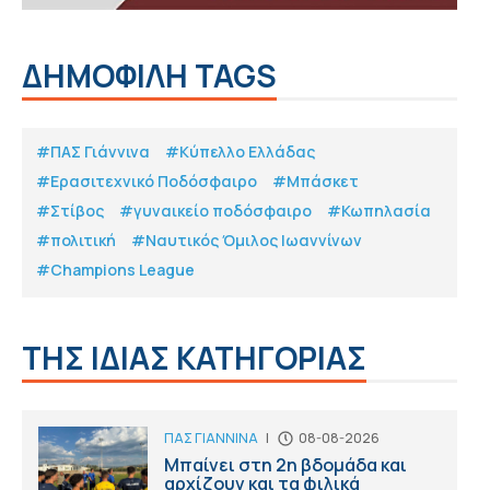
ΔΗΜΟΦΙΛΗ TAGS
#ΠΑΣ Γιάννινα
#Κύπελλο Ελλάδας
#Eρασιτεχνικό Ποδόσφαιρο
#Μπάσκετ
#Στίβος
#γυναικείο ποδόσφαιρο
#Κωπηλασία
#πολιτική
#Ναυτικός Όμιλος Ιωαννίνων
#Champions League
ΤΗΣ ΙΔΙΑΣ ΚΑΤΗΓΟΡΙΑΣ
ΠΑΣ ΓΙΑΝΝΙΝΑ
|
08-08-2026
Μπαίνει στη 2η βδομάδα και
αρχίζουν και τα φιλικά