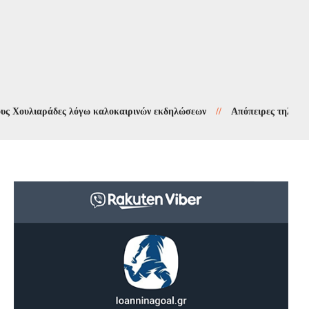
λιαράδες λόγω καλοκαιρινών εκδηλώσεων
//
Απόπειρες τηλεφωνικής α