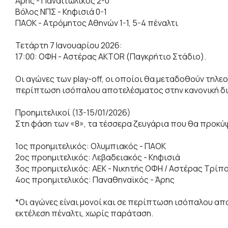
Άρης - Παναιτωλικός 2-0
Βόλος ΝΠΣ - Κηφισιά 0-1
ΠΑΟΚ - Ατρόμητος Αθηνών 1-1, 5-4 πέναλτι
Τετάρτη 7 Ιανουαρίου 2026:
17:00: ΟΦΗ - Αστέρας AKTOR (Παγκρήτιο Στάδιο).
Οι αγώνες των play-off, οι οποίοι θα μεταδοθούν τηλεο
περίπτωση ισόπαλου αποτελέσματος στην κανονική διά
Προημιτελικοί (13-15/01/2026)
Στη φάση των «8», τα τέσσερα ζευγάρια που θα προκύψ
1ος προημιτελικός: Ολυμπιακός - ΠΑΟΚ
2ος προημιτελικός: Λεβαδειακός - Κηφισιά
3ος προημιτελικός: ΑΕΚ - Νικητής ΟΦΗ / Αστέρας Τρίπ
4ος προημιτελικός: Παναθηναϊκός - Άρης
*Οι αγώνες είναι μονοί και σε περίπτωση ισόπαλου απ
εκτέλεση πέναλτι, χωρίς παράταση.