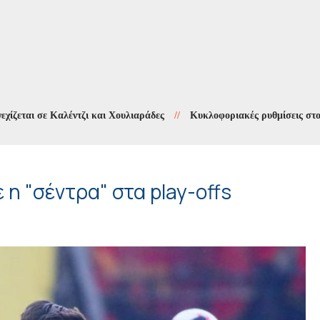
 σε Καλέντζι και Χουλιαράδες
//
Κυκλοφοριακές ρυθμίσεις στους Χου
 η "σέντρα" στα play-offs