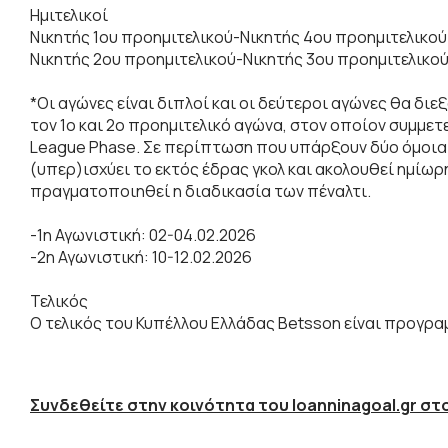
Ημιτελικοί
Νικητής 1ου προημιτελικού-Νικητής 4ου προημιτελικού
Νικητής 2ου προημιτελικού-Νικητής 3ου προημιτελικο
*Οι αγώνες είναι διπλοί και οι δεύτεροι αγώνες θα δ
τον 1ο και 2ο προημιτελικό αγώνα, στον οποίον συμμετε
League Phase. Σε περίπτωση που υπάρξουν δύο όμοια α
(υπερ)ισχύει το εκτός έδρας γκολ και ακολουθεί ημίωρ
πραγματοποιηθεί η διαδικασία των πέναλτι.
-1η Αγωνιστική: 02-04.02.2026
-2η Αγωνιστική: 10-12.02.2026
Τελικός
Ο τελικός του Κυπέλλου Ελλάδας Betsson είναι προγρα
Συνδεθείτε στην κοινότητα του Ioanninagoal.gr στο