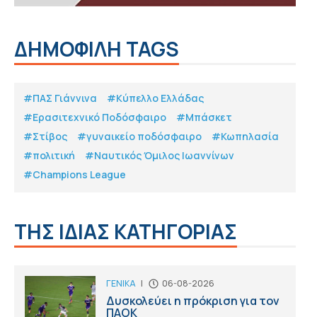
ΔΗΜΟΦΙΛΗ TAGS
#ΠΑΣ Γιάννινα
#Κύπελλο Ελλάδας
#Eρασιτεχνικό Ποδόσφαιρο
#Μπάσκετ
#Στίβος
#γυναικείο ποδόσφαιρο
#Κωπηλασία
#πολιτική
#Ναυτικός Όμιλος Ιωαννίνων
#Champions League
ΤΗΣ ΙΔΙΑΣ ΚΑΤΗΓΟΡΙΑΣ
ΓΕΝΙΚΑ
|
06-08-2026
Δυσκολεύει η πρόκριση για τον
ΠΑΟΚ