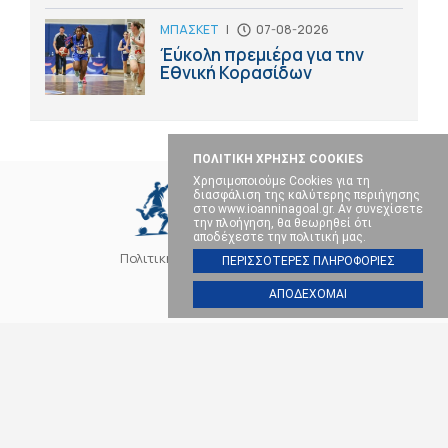
ΜΠΑΣΚΕΤ
|
07-08-2026
Έύκολη πρεμιέρα για την
Εθνική Κορασίδων
ΠΟΛΙΤΙΚΗ ΧΡΗΣΗΣ COOKIES
Χρησιμοποιούμε Cookies για τη
διασφάλιση της καλύτερης περιήγησης
στο www.ioanninagoal.gr. Αν συνεχίσετε
την πλοήγηση, θα θεωρηθεί ότι
αποδέχεστε την πολιτική μας.
Πολιτική Cookies
Επικοινωνία
ΠΕΡΙΣΣΟΤΕΡΕΣ ΠΛΗΡΟΦΟΡΙΕΣ
ΑΠΟΔΕΧΟΜΑΙ
SOCIAL MEDIA
ΠΑΣ ΓΙΑΝΝΙΝΑ
ΠΟΔΟΣΦΑΙΡΟ
ΜΠΑΣΚΕΤ
ΒΟΛΕΪ
ΧΑΝΤΜΠΟΛ
ΑΛΛΑ ΣΠΟΡ
ΕΠΙΚΑΙΡΟΤΗΤΑ