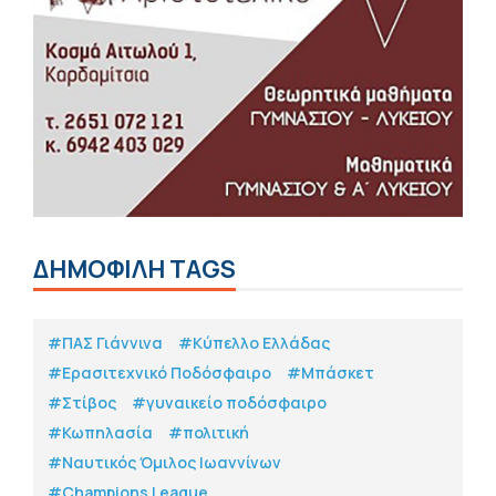
ΔΗΜΟΦΙΛΗ TAGS
#ΠΑΣ Γιάννινα
#Κύπελλο Ελλάδας
#Eρασιτεχνικό Ποδόσφαιρο
#Μπάσκετ
#Στίβος
#γυναικείο ποδόσφαιρο
#Κωπηλασία
#πολιτική
#Ναυτικός Όμιλος Ιωαννίνων
#Champions League