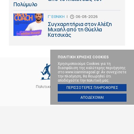
Πολύμυλο
Γ' ΕΘΝΙΚΗ
|
06-08-2026
Συγχαρητήρια στον Αλέξη
Μιχαήλ από τη Θύελλα
Κατσικάς
ΠΟΛΙΤΙΚΗ ΧΡΗΣΗΣ COOKIES
Χρησιμοποιούμε Cookies για τη
διασφάλιση της καλύτερης περιήγησης
στο www.ioanninagoal.gr. Αν συνεχίσετε
την πλοήγηση, θα θεωρηθεί ότι
αποδέχεστε την πολιτική μας.
Πολιτική Cookies
Επικοινωνία
ΠΕΡΙΣΣΟΤΕΡΕΣ ΠΛΗΡΟΦΟΡΙΕΣ
ΑΠΟΔΕΧΟΜΑΙ
SOCIAL MEDIA
ΠΑΣ ΓΙΑΝΝΙΝΑ
ΠΟΔΟΣΦΑΙΡΟ
ΜΠΑΣΚΕΤ
ΒΟΛΕΪ
ΧΑΝΤΜΠΟΛ