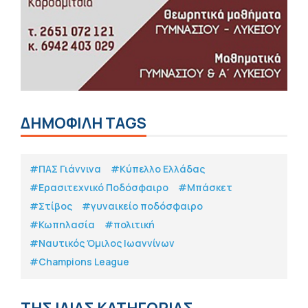
ΔΗΜΟΦΙΛΗ TAGS
#ΠΑΣ Γιάννινα
#Κύπελλο Ελλάδας
#Eρασιτεχνικό Ποδόσφαιρο
#Μπάσκετ
#Στίβος
#γυναικείο ποδόσφαιρο
#Κωπηλασία
#πολιτική
#Ναυτικός Όμιλος Ιωαννίνων
#Champions League