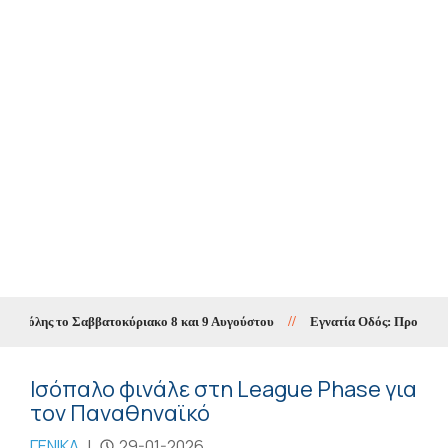
πόλης το Σαββατοκύριακο 8 και 9 Αυγούστου
//
Εγνατία Οδός: Προσωρινές κ
Ισόπαλο φινάλε στη League Phase για
τον Παναθηναϊκό
ΓΕΝΙΚΑ
|
29-01-2026