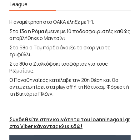
League.
Η αναμέτρηση στο ΟΑΚΑ έληξε με 1-1.
Στο 13ο η Ρόμα έμεινε με 10 ποδοσφαιριστές καθώς
αποβλήθηκε ο Μαντσίνι.
Στο 58ο ο Ταμπόρδα άνοιξε το σκορ για το
τριφύλλι.
Στο 80ο ο Ζιολκόφσκι ισοφάρισε για τους
Ρωμαίους.
Ο Παναθηναϊκός κατέλαβε την 20η θέση και θα
αντιμετωπίσει στα play off ή τη Νότιγχαμ Φόρεστ ή
τη Βικτόρια Πλζεν.
Συνδεθείτε στην κοινότητα του Ioanninagoal.gr
στο Viber κάνοντας κλικ εδώ!