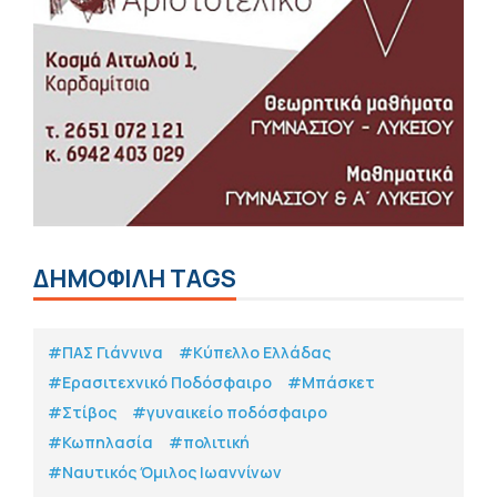
ΔΗΜΟΦΙΛΗ TAGS
#ΠΑΣ Γιάννινα
#Κύπελλο Ελλάδας
#Eρασιτεχνικό Ποδόσφαιρο
#Μπάσκετ
#Στίβος
#γυναικείο ποδόσφαιρο
#Κωπηλασία
#πολιτική
#Ναυτικός Όμιλος Ιωαννίνων