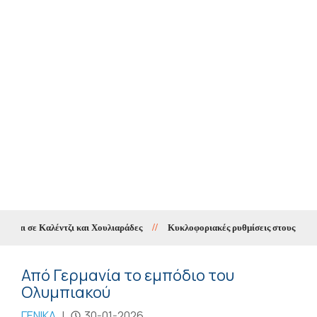
αι σε Καλέντζι και Χουλιαράδες
//
Κυκλοφοριακές ρυθμίσεις στους Χουλια
Από Γερμανία το εμπόδιο του
Ολυμπιακού
ΓΕΝΙΚΑ
|
30-01-2026