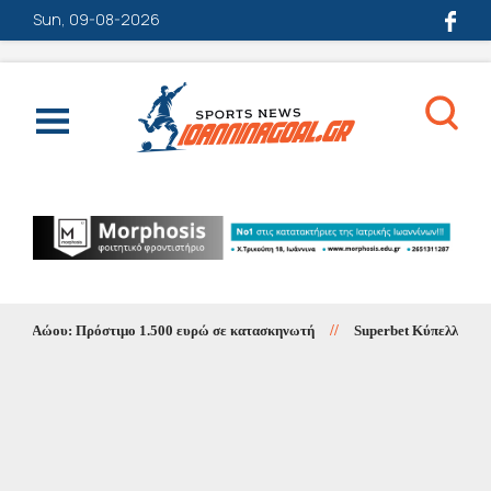
Sun, 09-08-2026
 Αώου: Πρόστιμο 1.500 ευρώ σε κατασκηνωτή
//
Superbet Κύπελλο Ελλάδας