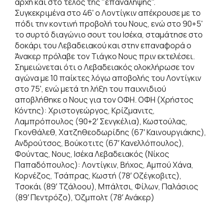
αρχή και στο τέλος της "επανάληψης".
Συγκεκριμένα στο 46' ο Λοντίγκιν απέκρουσε με το
πόδι την κοντινή προβολή του Νους, ενώ στο 90+5'
το συρτό διαγώνιο σουτ του Ισέκα, σταμάτησε στο
δοκάρι του Λεβαδειακού και στην επαναφορά ο
Άνακερ πρόλαβε τον Τιάγκο Νους πριν εκτελέσει.
Σημειώνεται ότι ο Λεβαδειακός ολοκλήρωσε τον
αγώνα με 10 παίκτες λόγω αποβολής του Λοντίγκιν
στο 75', ενώ μετά τη λήξη του παιχνιδιού
αποβλήθηκε ο Νους για τον ΟΦΗ. ΟΦΗ (Χρήστος
Κόντης): Χριστογεώργος, Κρίζμανιτς,
Λαμπρόπουλος (90+2′ Σενγκέλια), Κωστούλας,
Γκονθάλεθ, Χατζηθεοδωρίδης (67′ Καινουργιάκης),
Ανδρούτσος, Βούκοτιτς (67′ Κανελλόπουλος),
Φούντας, Νους, Ισέκα Λεβαδειακός (Νίκος
Παπαδόπουλος): Λοντίγκιν, Βήχος, Αμπού Χάνα,
Κορνέζος, Τσάπρας, Κωστή (78′ Οζέγκοβιτς),
Τσοκάι (89′ Τζάλοου), Μπάλτσι, Φίλων, Παλάσιος
(89′ Πεντρόζο), Όζμπολτ (78′ Ανάκερ)