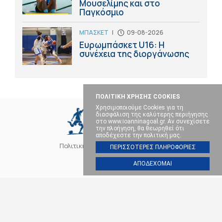
Μουσελίμης και στο
Παγκόσμιο
ΜΠΑΣΚΕΤ
|
09-08-2026
Ευρωμπάσκετ U16: Η
συνέχεια της διοργάνωσης
ΠΟΛΙΤΙΚΗ ΧΡΗΣΗΣ COOKIES
Χρησιμοποιούμε Cookies για τη
διασφάλιση της καλύτερης περιήγησης
στο www.ioanninagoal.gr. Αν συνεχίσετε
την πλοήγηση, θα θεωρηθεί ότι
αποδέχεστε την πολιτική μας.
Πολιτική Cookies
Επικοινωνία
ΠΕΡΙΣΣΟΤΕΡΕΣ ΠΛΗΡΟΦΟΡΙΕΣ
ΑΠΟΔΕΧΟΜΑΙ
SOCIAL MEDIA
ΠΑΣ ΓΙΑΝΝΙΝΑ
ΠΟΔΟΣΦΑΙΡΟ
ΜΠΑΣΚΕΤ
ΒΟΛΕΪ
ΧΑΝΤΜΠΟΛ