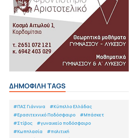
ΔΗΜΟΦΙΛΗ TAGS
#ΠΑΣ Γιάννινα
#Κύπελλο Ελλάδας
#Eρασιτεχνικό Ποδόσφαιρο
#Μπάσκετ
#Στίβος
#γυναικείο ποδόσφαιρο
#Κωπηλασία
#πολιτική