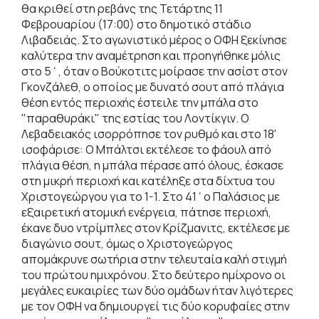
θα κριθεί στη ρεβάνς της Τετάρτης 11
Φεβρουαρίου (17:00) στο δημοτικό στάδιο
Λιβαδειάς. Στο αγωνιστικό μέρος ο ΟΦΗ ξεκίνησε
καλύτερα την αναμέτρηση και προηγήθηκε μόλις
στο 5΄, όταν ο Βούκοτιτς μοίρασε την ασίστ στον
Γκονζάλεθ, ο οποίος με δυνατό σουτ από πλάγια
θέση εντός περιοχής έστειλε την μπάλα στο
"παραθυράκι" της εστίας του Λοντίκγιν. Ο
Λεβαδειακός ισορρόπησε τον ρυθμό και στο 18'
ισοφάρισε: Ο Μπάλτσι εκτέλεσε το φάουλ από
πλάγια θέση, η μπάλα πέρασε από όλους, έσκασε
στη μικρή περιοχή και κατέληξε στα δίχτυα του
Χριστογεώργου για το 1-1. Στο 41΄ο Παλάσιος με
εξαιρετική ατομική ενέργεια, πάτησε περιοχή,
έκανε δυο ντρίμπλες στον Κρίζμανιτς, εκτέλεσε με
διαγώνιο σουτ, όμως ο Χριστογεώργος
απομάκρυνε σωτήρια στην τελευταία καλή στιγμή
του πρώτου ημιχρόνου. Στο δεύτερο ημίχρονο οι
μεγάλες ευκαιρίες των δύο ομάδων ήταν λιγότερες
με τον ΟΦΗ να δημιουργεί τις δύο κορυφαίες στην