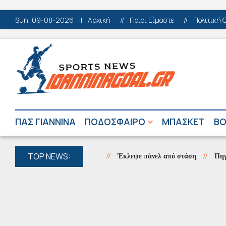
Sun, 09-08-2026
||
Αρχική
//
Ποιοι Είμαστε
//
Πολιτική 
ΠΑΣ ΓΙΑΝΝΙΝΑ
ΠΟΔΟΣΦΑΙΡΟ
ΜΠΑΣΚΕΤ
ΒΟ
TOP NEWS:
Έκλεψε πάνελ από στάση
//
Πηγές Αώο