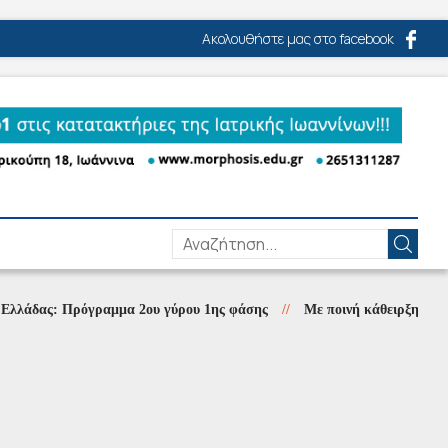
Ακολουθήστε μας στο facebook
ς: Πρόγραμμα 2ου γύρου 1ης φάσης
//
Με ποινή κάθειρξης εννιά ετών