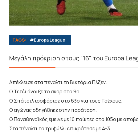
TAGS:
#Europa League
Μεγάλη πρόκριση στους "16" του Europa Lea
Απέκλεισε στα πέναλτι τη Βικτόρια Πλζεν.
Ο Τετέι άνοιξε το σκορ στο 9ο.
Ο Σπάτσιλ ισοφάρισε στο 63ο για τους Τσέχους.
Ο αγώνας οδηγήθηκε στην παράταση.
Ο Παναθηναϊκός έμεινε με 10 παίκτες στο 105ο με αποβ
Στα πέναλτι το τριφύλλι επικράτησε με 4-3.