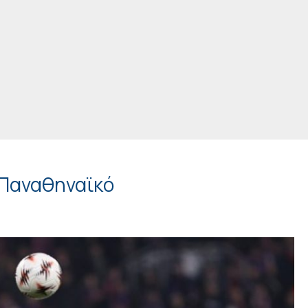
 Παναθηναϊκό