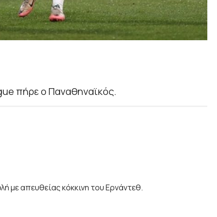
gue πήρε ο Παναθηναϊκός.
ολή με απευθείας κόκκινη του Ερνάντεθ.