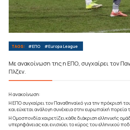
TAGS:
#ΕΠΟ
#Europa League
Με ανακοίνωση της η ΕΠΟ, συγχαίρει τον Παν
Πλζεν.
Η ανακοίνωση:
Η ΕΠΟ συγχαίρει τον Παναθηναϊκό για την πρόκρισή το
και εύχεται ανάλογη συνέχεια στην ευρωπαϊκή πορεία τ
Η Ομοσπονδία χαιρετίζει κάθε διάκριση ελληνικής ομά
υπερηφάνειας και ενισχύει το κύρος του ελληνικού πο