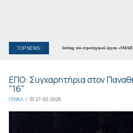
TOP NEWS:
ος Αρταίων στο Kick-off Meeting του στρατηγικού έργου «SMART CITI
ΕΠΟ: Συγχαρητήρια στον Παναθη
"16"
ΓΕΝΙΚΑ
|
27-02-2026