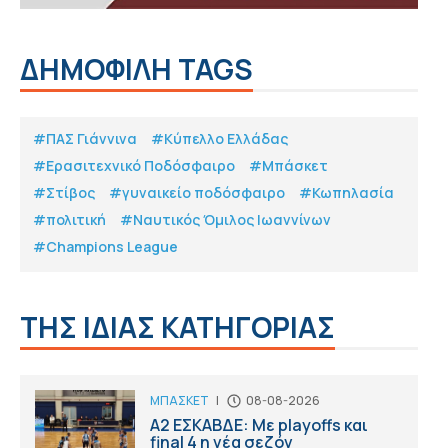
ΔΗΜΟΦΙΛΗ TAGS
#ΠΑΣ Γιάννινα
#Κύπελλο Ελλάδας
#Eρασιτεχνικό Ποδόσφαιρο
#Μπάσκετ
#Στίβος
#γυναικείο ποδόσφαιρο
#Κωπηλασία
#πολιτική
#Ναυτικός Όμιλος Ιωαννίνων
#Champions League
ΤΗΣ ΙΔΙΑΣ ΚΑΤΗΓΟΡΙΑΣ
ΜΠΑΣΚΕΤ
|
08-08-2026
Α2 ΕΣΚΑΒΔΕ: Με playoffs και
final 4 η νέα σεζόν