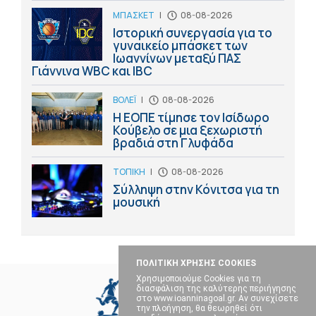
ΜΠΑΣΚΕΤ
|
08-08-2026
Ιστορική συνεργασία για το
γυναικείο μπάσκετ των
Ιωαννίνων μεταξύ ΠΑΣ
Γιάννινα WBC και IBC
ΒΟΛΕΪ
|
08-08-2026
Η ΕΟΠΕ τίμησε τον Ισίδωρο
Κούβελο σε μια ξεχωριστή
βραδιά στη Γλυφάδα
ΤΟΠΙΚΗ
|
08-08-2026
Σύλληψη στην Κόνιτσα για τη
μουσική
ΠΟΛΙΤΙΚΗ ΧΡΗΣΗΣ COOKIES
Χρησιμοποιούμε Cookies για τη
διασφάλιση της καλύτερης περιήγησης
στο www.ioanninagoal.gr. Αν συνεχίσετε
την πλοήγηση, θα θεωρηθεί ότι