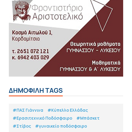
ΔΗΜΟΦΙΛΗ TAGS
#ΠΑΣ Γιάννινα
#Κύπελλο Ελλάδας
#Eρασιτεχνικό Ποδόσφαιρο
#Μπάσκετ
#Στίβος
#γυναικείο ποδόσφαιρο