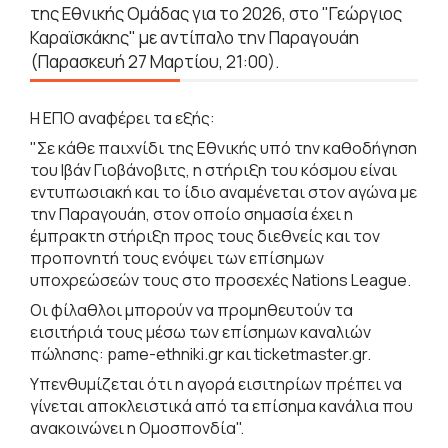
της Εθνικής Ομάδας για το 2026, στο "Γεώργιος
Καραϊσκάκης" με αντίπαλο την Παραγουάη
(Παρασκευή 27 Μαρτίου, 21:00).
Η ΕΠΟ αναφέρει τα εξής:
"Σε κάθε παιχνίδι της Εθνικής υπό την καθοδήγηση
του Ιβάν Γιοβάνοβιτς, η στήριξη του κόσμου είναι
εντυπωσιακή και το ίδιο αναμένεται στον αγώνα με
την Παραγουάη, στον οποίο σημασία έχει η
έμπρακτη στήριξη προς τους διεθνείς και τον
προπονητή τους ενόψει των επίσημων
υποχρεώσεών τους στο προσεχές Nations League.
Οι φίλαθλοι μπορούν να προμηθευτούν τα
εισιτήριά τους μέσω των επίσημων καναλιών
πώλησης: pame-ethniki.gr και ticketmaster.gr.
Υπενθυμίζεται ότι η αγορά εισιτηρίων πρέπει να
γίνεται αποκλειστικά από τα επίσημα κανάλια που
ανακοινώνει η Ομοσπονδία".