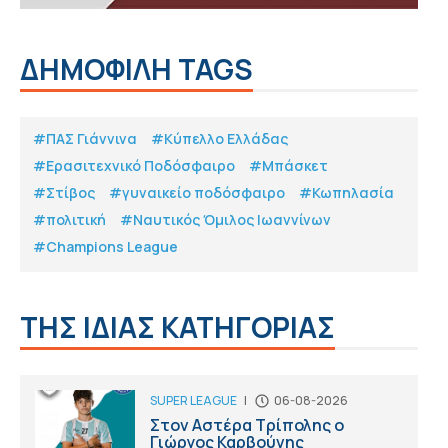
ΔΗΜΟΦΙΛΗ TAGS
#ΠΑΣ Γιάννινα
#Κύπελλο Ελλάδας
#Eρασιτεχνικό Ποδόσφαιρο
#Μπάσκετ
#Στίβος
#γυναικείο ποδόσφαιρο
#Κωπηλασία
#πολιτική
#Ναυτικός Όμιλος Ιωαννίνων
#Champions League
ΤΗΣ ΙΔΙΑΣ ΚΑΤΗΓΟΡΙΑΣ
SUPER LEAGUE
|
06-08-2026
Στον Αστέρα Τρίπολης ο
Γιώργος Καρβούνης