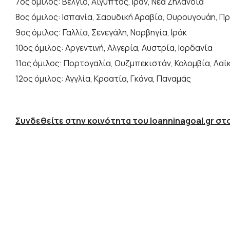
7ος όμιλος: Βέλγιο, Αίγυπτος, Ιράν, Νέα Ζηλανδία
8ος όμιλος: Ισπανία, Σαουδική Αραβία, Ουρουγουάη, Π
9ος όμιλος: Γαλλία, Σενεγάλη, Νορβηγία, Ιράκ
10ος όμιλος: Αργεντινή, Αλγερία, Αυστρία, Ιορδανία
11ος όμιλος: Πορτογαλία, Ουζμπεκιστάν, Κολομβία, Λαϊ
12ος όμιλος: Αγγλία, Κροατία, Γκάνα, Παναμάς
Συνδεθείτε στην κοινότητα του Ioanninagoal.gr στο