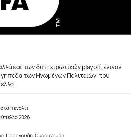
λλά και των διηπειρωτικών playoff, έγιναν
α γήπεδα των Ηνωμένων Πολιτειών, του
πελλο.
 στα πέναλτι.
Κύπελλο 2026
ινός, Παραγουάη, Ουρουγουάη