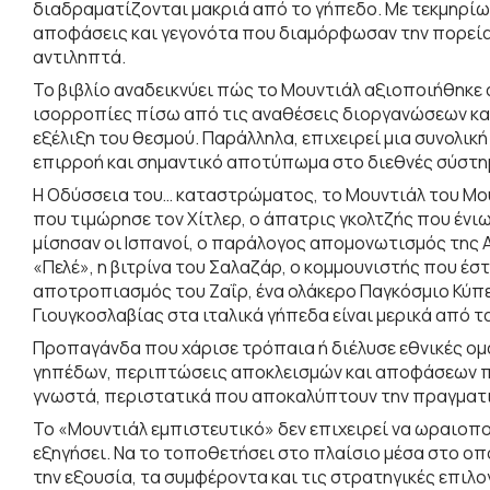
διαδραματίζονται μακριά από το γήπεδο. Με τεκμηρί
αποφάσεις και γεγονότα που διαμόρφωσαν την πορεία 
αντιληπτά.
Το βιβλίο αναδεικνύει πώς το Μουντιάλ αξιοποιήθηκε 
ισορροπίες πίσω από τις αναθέσεις διοργανώσεων και
εξέλιξη του θεσμού. Παράλληλα, επιχειρεί μια συνολικ
επιρροή και σημαντικό αποτύπωμα στο διεθνές σύστη
Η Οδύσσεια του… καταστρώματος, το Μουντιάλ του Μου
που τιμώρησε τον Χίτλερ, ο άπατρις γκολτζής που ένιωθ
μίσησαν οι Ισπανοί, ο παράλογος απομονωτισμός της Αρ
«Πελέ», η βιτρίνα του Σαλαζάρ, ο κομμουνιστής που έ
αποτροπιασμός του Ζαΐρ, ένα ολάκερο Παγκόσμιο Κύπελ
Γιουγκοσλαβίας στα ιταλικά γήπεδα είναι μερικά από τα
Προπαγάνδα που χάρισε τρόπαια ή διέλυσε εθνικές ομ
γηπέδων, περιπτώσεις αποκλεισμών και αποφάσεων που
γνωστά, περιστατικά που αποκαλύπτουν την πραγματι
Το «Μουντιάλ εμπιστευτικό» δεν επιχειρεί να ωραιοπο
εξηγήσει. Να το τοποθετήσει στο πλαίσιο μέσα στο οπ
την εξουσία, τα συμφέροντα και τις στρατηγικές επιλο