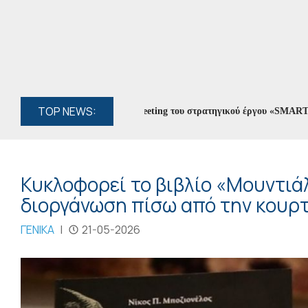
TOP NEWS:
ς Αρταίων στο Kick-off Meeting του στρατηγικού έργου «SMART CITIE
Κυκλοφορεί το βιβλίο «Μουντιά
διοργάνωση πίσω από την κουρτ
ΓΕΝΙΚΑ
|
21-05-2026