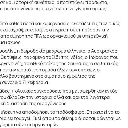
ωση και ιστορική συνέπεια, αποτυπώνει πρόσωπα,
της διοργάνωσης, συχνά χωρίς να γίνουν ευρέως
από καθεστώτα και κυβερνήσεις, εξετάζει τις πολιτικές
 καταγράφει κρίσιμες στιγμές που επηρέασαν την
ή αποτίμηση της FIFA ως οργανισμού με υπερεθνική
μα ισχύος.
σολίνι, η δωροδοκία με χρώμα ελληνικό, ο Αυστριακός
ε τύψεις, το χαμένο ταξίδι της Ινδίας, ο 14χρονος που
γεντινής, το ηθικό τείχος της Σουηδίας, ο σοβιετικός
στησε την ωραιότερη ομάδα όλων των εποχών, ο
λο βουτηγμένο στο αίμα και ο εμφύλιος της
 συνολικά 71 κεφάλαια.
άδες, πολιτικές συγκρούσεις που μεταφέρθηκαν εντός
 άλλαξαν την ιστορία, αλλά και αρκετά, λιγότερα
κή διάσταση της διοργάνωσης.
ιήσει ή να αποδομήσει το ποδόσφαιρο. Επιχειρεί να το
οίο λειτουργεί. Εκεί όπου το άθλημα διασταυρώνεται με
γές κρατών και οργανισμών.