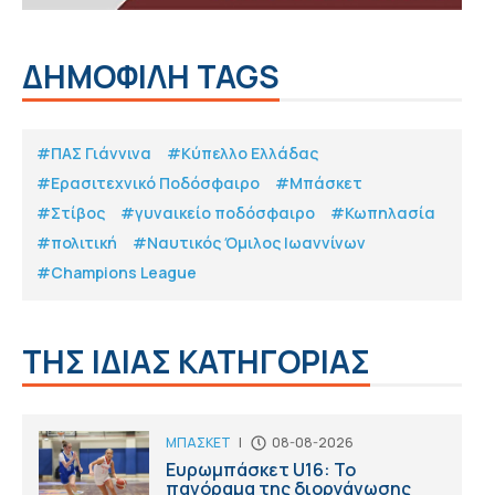
ΔΗΜΟΦΙΛΗ TAGS
#ΠΑΣ Γιάννινα
#Κύπελλο Ελλάδας
#Eρασιτεχνικό Ποδόσφαιρο
#Μπάσκετ
#Στίβος
#γυναικείο ποδόσφαιρο
#Κωπηλασία
#πολιτική
#Ναυτικός Όμιλος Ιωαννίνων
#Champions League
ΤΗΣ ΙΔΙΑΣ ΚΑΤΗΓΟΡΙΑΣ
ΜΠΑΣΚΕΤ
|
08-08-2026
Ευρωμπάσκετ U16: Το
πανόραμα της διοργάνωσης