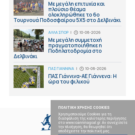
Με μεγάλη επιτυχία και
πλούσιο θέαμα
ολοκληρώθηκε το 6ο
Τουρνουά Ποδοσφαίρου 5Χ5 στο Δελβινάκι
ΑΛΛΑ ΣΠΟΡ
|
10-08-2026
Με μεγάλη συμμετοχή
πραγματοποιήθηκε η
Ποδηλατοδρομία στο
Δελβινάκι
ΠΑΣ ΓΙΑΝΝΙΝΑ
|
10-08-2026
ΠΑΣ Γιάννινα-ΑΕ Γιάννενα: Η
ώρα του φιλικού
ΠΟΛΙΤΙΚΗ ΧΡΗΣΗΣ COOKIES
Χρησιμοποιούμε Cookies για τη
διασφάλιση της καλύτερης περιήγησης
στο www.ioanninagoal.gr. Αν συνεχίσετε
την πλοήγηση, θα θεωρηθεί ότι
αποδέχεστε την πολιτική μας.