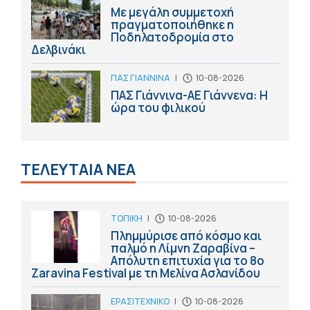
Με μεγάλη συμμετοχή
πραγματοποιήθηκε η
Ποδηλατοδρομία στο
Δελβινάκι
ΠΑΣ ΓΙΑΝΝΙΝΑ
|
10-08-2026
ΠΑΣ Γιάννινα-ΑΕ Γιάννενα: Η
ώρα του φιλικού
ΤΕΛΕΥΤΑΙΑ ΝΕΑ
ΤΟΠΙΚΗ
|
10-08-2026
Πλημμύρισε από κόσμο και
παλμό η Λίμνη Ζαραβίνα –
Απόλυτη επιτυχία για το 8ο
Zaravina Festival με τη Μελίνα Ασλανίδου
ΕΡΑΣΙΤΕΧΝΙΚΟ
|
10-08-2026