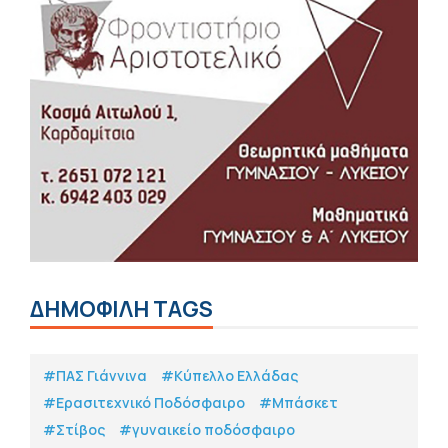
ΔΗΜΟΦΙΛΗ TAGS
#ΠΑΣ Γιάννινα
#Κύπελλο Ελλάδας
#Eρασιτεχνικό Ποδόσφαιρο
#Μπάσκετ
#Στίβος
#γυναικείο ποδόσφαιρο