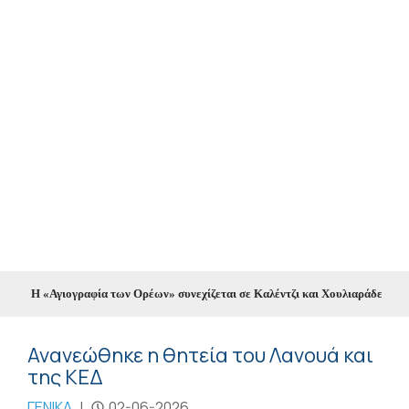
Η «Αγιογραφία των Ορέων» συνεχίζεται σε Καλέντζι και Χουλιαράδες
//
Κ
Ανανεώθηκε η θητεία του Λανουά και
της ΚΕΔ
ΓΕΝΙΚΑ
|
02-06-2026