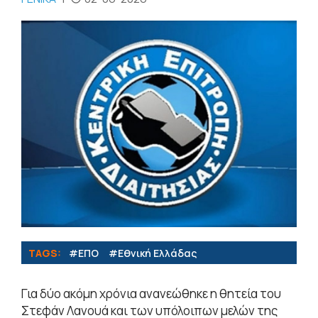
TAGS:
#ΕΠΟ
#Εθνική Ελλάδας
Για δύο ακόμη χρόνια ανανεώθηκε η θητεία του
Στεφάν Λανουά και των υπόλοιπων μελών της