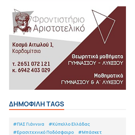
ΔΗΜΟΦΙΛΗ TAGS
#ΠΑΣ Γιάννινα
#Κύπελλο Ελλάδας
#Eρασιτεχνικό Ποδόσφαιρο
#Μπάσκετ