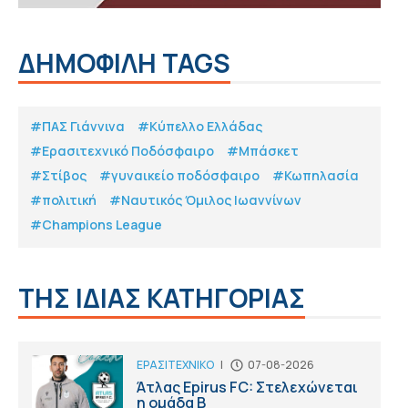
ΔΗΜΟΦΙΛΗ TAGS
#ΠΑΣ Γιάννινα
#Κύπελλο Ελλάδας
#Eρασιτεχνικό Ποδόσφαιρο
#Μπάσκετ
#Στίβος
#γυναικείο ποδόσφαιρο
#Κωπηλασία
#πολιτική
#Ναυτικός Όμιλος Ιωαννίνων
#Champions League
ΤΗΣ ΙΔΙΑΣ ΚΑΤΗΓΟΡΙΑΣ
ΕΡΑΣΙΤΕΧΝΙΚΟ
|
07-08-2026
Άτλας Epirus FC: Στελεχώνεται
η ομάδα B