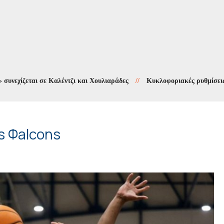
εται σε Καλέντζι και Χουλιαράδες
//
Κυκλοφοριακές ρυθμίσεις στους
os Φalcons