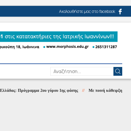
Ακολουθήστε μας στο facebook
ς: Πρόγραμμα 2ου γύρου 1ης φάσης
//
Με ποινή κάθειρξης εννιά ετών