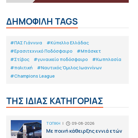
ΔΗΜΟΦΙΛΗ TAGS
#ΠΑΣ Γιάννινα
#Κύπελλο Ελλάδας
#Eρασιτεχνικό Ποδόσφαιρο
#Μπάσκετ
#Στίβος
#γυναικείο ποδόσφαιρο
#Κωπηλασία
#πολιτική
#Ναυτικός Όμιλος Ιωαννίνων
#Champions League
ΤΗΣ ΙΔΙΑΣ ΚΑΤΗΓΟΡΙΑΣ
ΤΟΠΙΚΗ
|
09-08-2026
Με ποινή κάθειρξης εννιά ετών