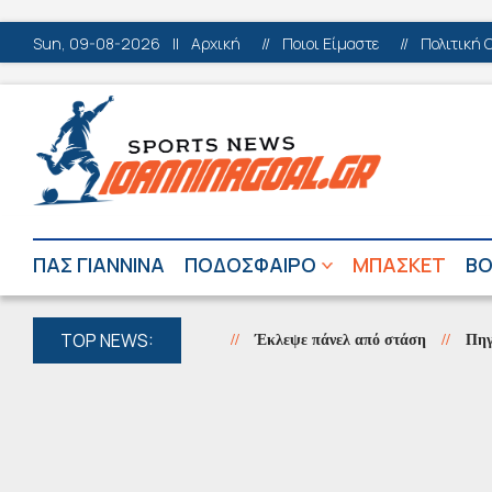
Sun, 09-08-2026
||
Αρχική
//
Ποιοι Είμαστε
//
Πολιτική 
ΠΑΣ ΓΙΑΝΝΙΝΑ
ΠΟΔΟΣΦΑΙΡΟ
ΜΠΑΣΚΕΤ
ΒΟ
TOP NEWS:
Έκλεψε πάνελ από στάση
//
Πηγές Αώου