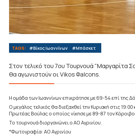
TAGS:
#Βίκος Ιωαννίνων
#Μπάσκετ
Στον τελικό του 7ου Τουρνουά "Μαργαρίτα Σ
θα αγωνιστούν οι Vikos Φalcons.
Η ομάδα των Ιωαννίνων επικράτησε με 69-54 επί της Δ
Ο μεγάλος τελικός θα διεξαχθεί την Κυριακή στις 19:00
Πρωτέας Βούλας ο οποίος νίκησε με 89-87 τον Κόροιβο
Το τουρνουά διοργανώνει ο ΑΟ Αγρινίου.
*Φωτογραφία: ΑΟ Αγρινίου