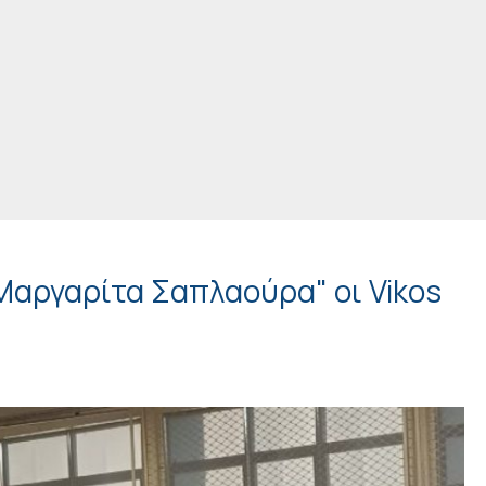
"Μαργαρίτα Σαπλαούρα" οι Vikos