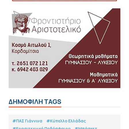
ΔΗΜΟΦΙΛΗ TAGS
#ΠΑΣ Γιάννινα
#Κύπελλο Ελλάδας
#Eρασιτεχνικό Ποδόσφαιρο
#Μπάσκετ