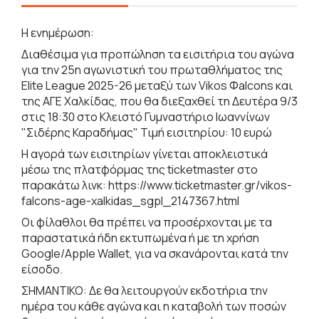
Η ενημέρωση:
Διαθέσιμα για προπώληση τα εισιτήρια του αγώνα
για την 25η αγωνιστική του πρωταθλήματος της
Elite League 2025-26 μεταξύ των Vikos Φalcons και
της ΑΓΕ Χαλκίδας, που θα διεξαχθεί τη Δευτέρα 9/3
στις 18:30 στο Κλειστό Γυμναστήριο Ιωαννίνων
"Σιδέρης Καραδήμας" Τιμή εισιτηρίου: 10 ευρώ
Η αγορά των εισιτηρίων γίνεται αποκλειστικά
μέσω της πλατφόρμας της ticketmaster στο
παρακάτω λινκ:
https://www.ticketmaster.gr/vikos-
falcons-age-xalkidas_sgpl_2147367.html
Οι φίλαθλοι θα πρέπει να προσέρχονται με τα
παραστατικά ήδη εκτυπωμένα ή με τη χρήση
Google/Apple Wallet, για να σκανάρονται κατά την
είσοδο.
ΣΗΜΑΝΤΙΚΟ: Δε θα λειτουργούν εκδοτήρια την
ημέρα του κάθε αγώνα και η καταβολή των ποσών