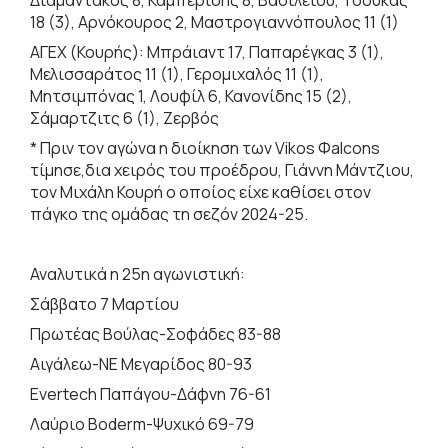
18 (3), Αρνόκουρος 2, Μαστρογιαννόπουλος 11 (1)
ΑΓΕΧ (Κουρής): Μπράιαντ 17, Παπαρέγκας 3 (1),
Μελισσαράτος 11 (1), Γερομιχαλός 11 (1),
Μητσιμπόνας 1, Λουφίλ 6, Κανονίδης 15 (2),
Σάμαρτζιτς 6 (1), Ζερβός
* Πριν τον αγώνα η διοίκηση των Vikos Φalcons
τίμησε,δια χειρός του προέδρου, Γιάννη Μάντζιου,
τον Μιχάλη Κουρή ο οποίος είχε καθίσει στον
πάγκο της ομάδας τη σεζόν 2024-25.
Αναλυτικά η 25η αγωνιστική:
Σάββατο 7 Μαρτίου
Πρωτέας Βούλας-Σοφάδες 83-88
Αιγάλεω-ΝΕ Μεγαρίδος 80-93
Evertech Παπάγου-Δάφνη 76-61
Λαύριο Boderm-Ψυχικό 69-79