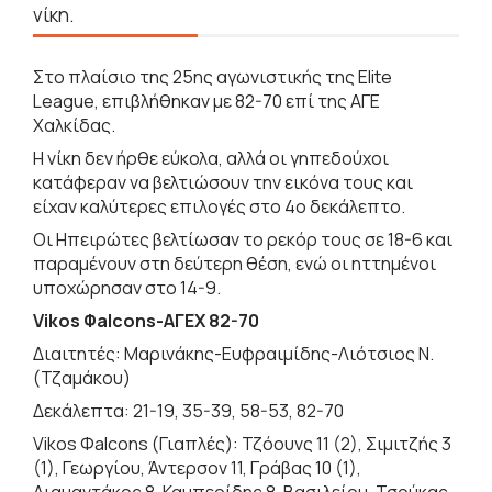
νίκη.
Στο πλαίσιο της 25ης αγωνιστικής της Elite
League, επιβλήθηκαν με 82-70 επί της ΑΓΕ
Χαλκίδας.
Η νίκη δεν ήρθε εύκολα, αλλά οι γηπεδούχοι
κατάφεραν να βελτιώσουν την εικόνα τους και
είχαν καλύτερες επιλογές στο 4ο δεκάλεπτο.
Οι Ηπειρώτες βελτίωσαν το ρεκόρ τους σε 18-6 και
παραμένουν στη δεύτερη θέση, ενώ οι ηττημένοι
υποχώρησαν στο 14-9.
Vikos Φalcons-ΑΓΕΧ 82-70
Διαιτητές: Μαρινάκης-Ευφραιμίδης-Λιότσιος Ν.
(Τζαμάκου)
Δεκάλεπτα: 21-19, 35-39, 58-53, 82-70
Vikos Φalcons (Γιαπλές): Τζόουνς 11 (2), Σιμιτζής 3
(1), Γεωργίου, Άντερσον 11, Γράβας 10 (1),
Διαμαντάκος 8, Καμπερίδης 8, Βασιλείου, Τσούκας