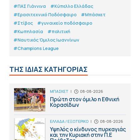
#ΠΑΣ Γιάννινα
#Κύπελλο Ελλάδας
#Eρασιτεχνικό Ποδόσφαιρο
#Μπάσκετ
#Στίβος
#γυναικείο ποδόσφαιρο
#Κωπηλασία
#πολιτική
#Ναυτικός Όμιλος Ιωαννίνων
#Champions League
ΤΗΣ ΙΔΙΑΣ ΚΑΤΗΓΟΡΙΑΣ
ΜΠΑΣΚΕΤ
|
08-08-2026
Πρώτη στον όμιλο η Εθνική
Κορασίδων
ΕΛΛΑΔΑ / ΕΞΩΤΕΡΙΚΟ
|
08-08-2026
Υψηλός ο κίνδυνος πυρκαγιάς
και την Κυριακή στην Π.Ε