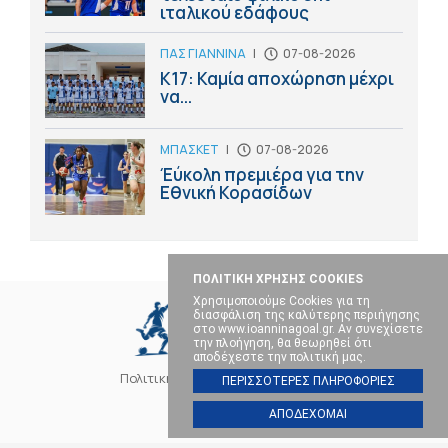
ιταλικού εδάφους
ΠΑΣ ΓΙΑΝΝΙΝΑ
|
07-08-2026
Κ17: Καμία αποχώρηση μέχρι
να...
ΜΠΑΣΚΕΤ
|
07-08-2026
Έύκολη πρεμιέρα για την
Εθνική Κορασίδων
ΠΟΛΙΤΙΚΗ ΧΡΗΣΗΣ COOKIES
Χρησιμοποιούμε Cookies για τη
διασφάλιση της καλύτερης περιήγησης
στο www.ioanninagoal.gr. Αν συνεχίσετε
την πλοήγηση, θα θεωρηθεί ότι
αποδέχεστε την πολιτική μας.
Πολιτική Cookies
Επικοινωνία
ΠΕΡΙΣΣΟΤΕΡΕΣ ΠΛΗΡΟΦΟΡΙΕΣ
ΑΠΟΔΕΧΟΜΑΙ
SOCIAL MEDIA