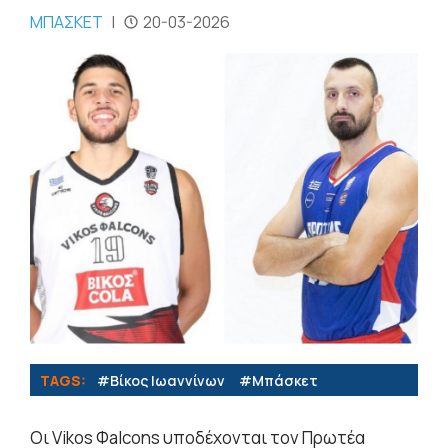
ΜΠΑΣΚΕΤ
|
20-03-2026
TAGS:
#Βίκος Ιωαννίνων
#Μπάσκετ
Οι Vikos Φalcons υποδέχονται τον Πρωτέα