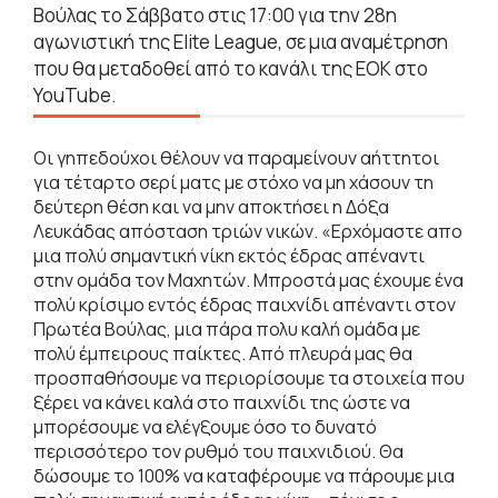
Βούλας το Σάββατο στις 17:00 για την 28η
αγωνιστική της Elite League, σε μια αναμέτρηση
που θα μεταδοθεί από το κανάλι της ΕΟΚ στο
YouTube.
Οι γηπεδούχοι θέλουν να παραμείνουν αήττητοι
για τέταρτο σερί ματς με στόχο να μη χάσουν τη
δεύτερη θέση και να μην αποκτήσει η Δόξα
Λευκάδας απόσταση τριών νικών. «Ερχόμαστε απο
μια πολύ σημαντική νίκη εκτός έδρας απέναντι
στην ομάδα τον Μαχητών. Μπροστά μας έχουμε ένα
πολύ κρίσιμο εντός έδρας παιχνίδι απέναντι στον
Πρωτέα Βούλας, μια πάρα πολυ καλή ομάδα με
πολύ έμπειρους παίκτες. Από πλευρά μας θα
προσπαθήσουμε να περιορίσουμε τα στοιχεία που
ξέρει να κάνει καλά στο παιχνίδι της ώστε να
μπορέσουμε να ελέγξουμε όσο το δυνατό
περισσότερο τον ρυθμό του παιχνιδιού. Θα
δώσουμε το 100% να καταφέρουμε να πάρουμε μια