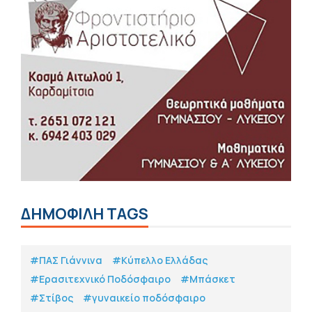
ΔΗΜΟΦΙΛΗ TAGS
#ΠΑΣ Γιάννινα
#Κύπελλο Ελλάδας
#Eρασιτεχνικό Ποδόσφαιρο
#Μπάσκετ
#Στίβος
#γυναικείο ποδόσφαιρο