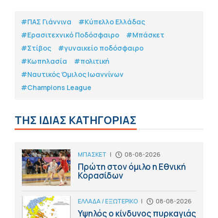
#ΠΑΣ Γιάννινα
#Κύπελλο Ελλάδας
#Eρασιτεχνικό Ποδόσφαιρο
#Μπάσκετ
#Στίβος
#γυναικείο ποδόσφαιρο
#Κωπηλασία
#πολιτική
#Ναυτικός Όμιλος Ιωαννίνων
#Champions League
ΤΗΣ ΙΔΙΑΣ ΚΑΤΗΓΟΡΙΑΣ
ΜΠΑΣΚΕΤ
|
08-08-2026
Πρώτη στον όμιλο η Εθνική
Κορασίδων
ΕΛΛΑΔΑ / ΕΞΩΤΕΡΙΚΟ
|
08-08-2026
Υψηλός ο κίνδυνος πυρκαγιάς