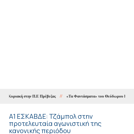
ν Κυριακή στην Π.Ε Πρέβεζας
//
«Τα Φαντάσματα» του Θεόδωρου Παπαγιάννη
Α1 ΕΣΚΑΒΔΕ: Τζάμπολ στην
προτελευταία αγωνιστική της
κανονικής περιόδου