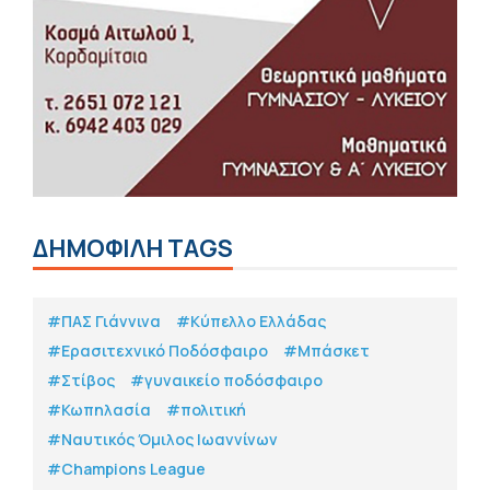
ΔΗΜΟΦΙΛΗ TAGS
#ΠΑΣ Γιάννινα
#Κύπελλο Ελλάδας
#Eρασιτεχνικό Ποδόσφαιρο
#Μπάσκετ
#Στίβος
#γυναικείο ποδόσφαιρο
#Κωπηλασία
#πολιτική
#Ναυτικός Όμιλος Ιωαννίνων
#Champions League