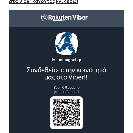
στο Viber κάνοντας κλικ εδώ!