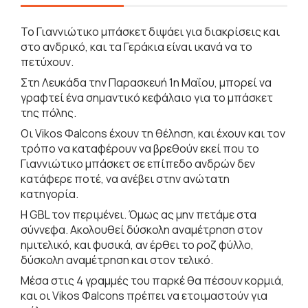
Το Γιαννιώτικο μπάσκετ διψάει για διακρίσεις και
στο ανδρικό, και τα Γεράκια είναι ικανά να το
πετύχουν.
Στη Λευκάδα την Παρασκευή 1η Μαΐου, μπορεί να
γραφτεί ένα σημαντικό κεφάλαιο για το μπάσκετ
της πόλης.
Οι Vikos Φalcons έχουν τη θέληση, και έχουν και τον
τρόπο να καταφέρουν να βρεθούν εκεί που το
Γιαννιώτικο μπάσκετ σε επίπεδο ανδρών δεν
κατάφερε ποτέ, να ανέβει στην ανώτατη
κατηγορία.
Η GBL τον περιμένει. Όμως ας μην πετάμε στα
σύννεφα. Ακολουθεί δύσκολη αναμέτρηση στον
ημιτελικό, και φυσικά, αν έρθει το ροζ φύλλο,
δύσκολη αναμέτρηση και στον τελικό.
Μέσα στις 4 γραμμές του παρκέ θα πέσουν κορμιά,
και οι Vikos Φalcons πρέπει να ετοιμαστούν για