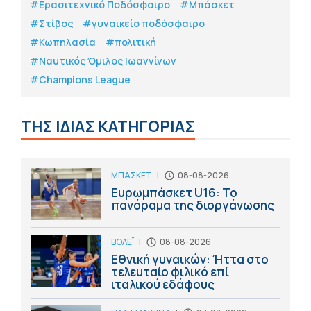
#Eρασιτεχνικό Ποδόσφαιρο
#Μπάσκετ
#Στίβος
#γυναικείο ποδόσφαιρο
#Κωπηλασία
#πολιτική
#Ναυτικός Όμιλος Ιωαννίνων
#Champions League
ΤΗΣ ΙΔΙΑΣ ΚΑΤΗΓΟΡΙΑΣ
ΜΠΑΣΚΕΤ
|
08-08-2026
Ευρωμπάσκετ U16: Το
πανόραμα της διοργάνωσης
ΒΟΛΕΪ
|
08-08-2026
Εθνική γυναικών: Ήττα στο
τελευταίο φιλικό επί
ιταλικού εδάφους