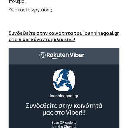
πόλεμο.
Κώστας Γεωργιάδης
Συνδεθείτε στην κοινότητα του Ioanninagoal.gr
στο Viber κάνοντας κλικ εδώ!