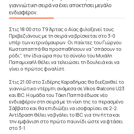
γιαννιώτικη σειρά να έχει αποκτήσει μεγάλο
ενδιαφέρον.
Στις 18:00 στο Τ9 Άρτας ο Αίας φιλοξενεί τους
Πρεβεζιάνους με τη σειρά να βρίσκεται στο 3-0
υπέρ των κιτρινόμαυρων. Οι παίκτες του Γιώργου
Κωσταπαππά θα προσπαθήσουν να "σπάσουν το
ρόδι", την ίδια ώρα που το σύνολο του Μιχάλη
Παπαμιχαήλ θέλει να τελειώσει τη δουλειά και να
γίνει ο πρώτος φιναλίστ.
Στις 21:00 στο Σιδέρης Καραδήμας θα διεξαχθεί το
γιαννιώτικο ντέρμπι ανάμεσα σε Vikos Φalcons U23
και IBC. Η ομάδα του Τάκη Παππά έδωσε νέο
ενδιαφέρον στη σειρά με τη νίκη της το περασμένο
Σάββατο και θα επιδιώξει να ισοφαρίσει σε 2-2.
Αντίδραση θέλει να βγάλει το IBC για την ήττα και
την εμφάνιση στο πρώτο παιχνίδι ώστε να φτάσει
στο 3-1.