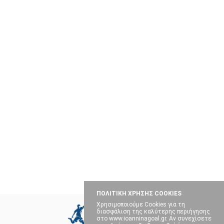
ΠΟΛΙΤΙΚΗ ΧΡΗΣΗΣ COOKIES
Χρησιμοποιούμε Cookies για τη
διασφάλιση της καλύτερης περιήγησης
στο www.ioanninagoal.gr. Αν συνεχίσετε