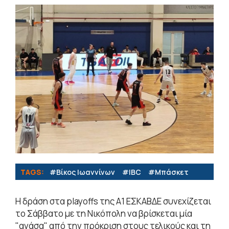
TAGS:
#Βίκος Ιωαννίνων
#IBC
#Μπάσκετ
Η δράση στα playoffs της Α1 ΕΣΚΑΒΔΕ συνεχίζεται
το Σάββατο με τη Νικόπολη να βρίσκεται μία
"ανάσα" από την πρόκριση στους τελικούς και τη