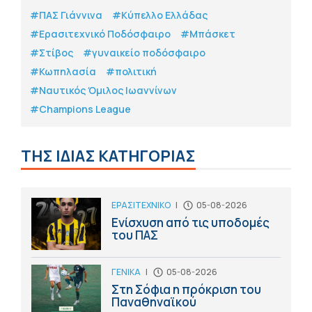
#ΠΑΣ Γιάννινα
#Κύπελλο Ελλάδας
#Eρασιτεχνικό Ποδόσφαιρο
#Μπάσκετ
#Στίβος
#γυναικείο ποδόσφαιρο
#Κωπηλασία
#πολιτική
#Ναυτικός Όμιλος Ιωαννίνων
#Champions League
ΤΗΣ ΙΔΙΑΣ ΚΑΤΗΓΟΡΙΑΣ
ΕΡΑΣΙΤΕΧΝΙΚΟ
|
05-08-2026
Ενίσχυση από τις υποδομές
του ΠΑΣ
ΓΕΝΙΚΑ
|
05-08-2026
Στη Σόφια η πρόκριση του
Παναθηναϊκού