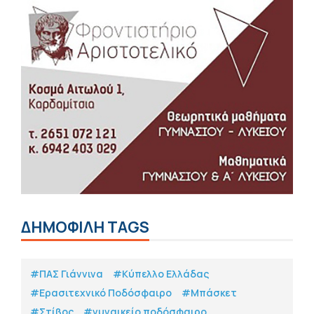
ΔΗΜΟΦΙΛΗ TAGS
#ΠΑΣ Γιάννινα
#Κύπελλο Ελλάδας
#Eρασιτεχνικό Ποδόσφαιρο
#Μπάσκετ
#Στίβος
#γυναικείο ποδόσφαιρο