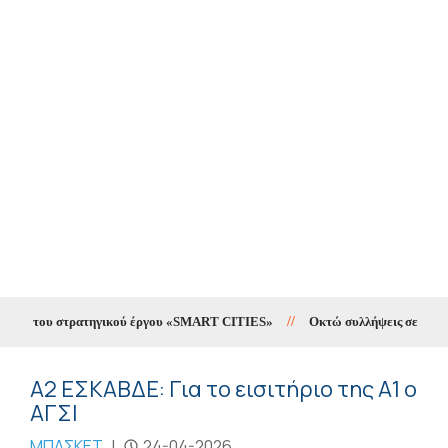
ing του στρατηγικού έργου «SMART CITIES»
//
Οκτώ συλλήψεις σε δέκα ημέ
Α2 ΕΣΚΑΒΔΕ: Για το εισιτήριο της Α1 ο
ΑΓΣΙ
ΜΠΑΣΚΕΤ
|
24-04-2026