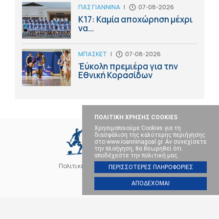
ΠΑΣ ΓΙΑΝΝΙΝΑ
|
07-08-2026
Κ17: Καμία αποχώρηση μέχρι
να...
ΜΠΑΣΚΕΤ
|
07-08-2026
Έύκολη πρεμιέρα για την
Εθνική Κορασίδων
ΠΟΛΙΤΙΚΗ ΧΡΗΣΗΣ COOKIES
Χρησιμοποιούμε Cookies για τη
διασφάλιση της καλύτερης περιήγησης
στο www.ioanninagoal.gr. Αν συνεχίσετε
την πλοήγηση, θα θεωρηθεί ότι
αποδέχεστε την πολιτική μας.
Πολιτική Cookies
Επικοινωνία
ΠΕΡΙΣΣΟΤΕΡΕΣ ΠΛΗΡΟΦΟΡΙΕΣ
ΑΠΟΔΕΧΟΜΑΙ
SOCIAL MEDIA