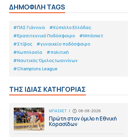
ΔΗΜΟΦΙΛΗ TAGS
#ΠΑΣ Γιάννινα
#Κύπελλο Ελλάδας
#Eρασιτεχνικό Ποδόσφαιρο
#Μπάσκετ
#Στίβος
#γυναικείο ποδόσφαιρο
#Κωπηλασία
#πολιτική
#Ναυτικός Όμιλος Ιωαννίνων
#Champions League
ΤΗΣ ΙΔΙΑΣ ΚΑΤΗΓΟΡΙΑΣ
ΜΠΑΣΚΕΤ
|
08-08-2026
Πρώτη στον όμιλο η Εθνική
Κορασίδων