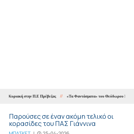
ην Κυριακή στην Π.Ε Πρέβεζας
//
«Τα Φαντάσματα» του Θεόδωρου Παπαγιάνν
Παρούσες σε έναν ακόμη τελικό οι
κορασίδες του ΠΑΣ Γιάννινα
ΜΠΑΣΚΕΤ
|
25-04-2026