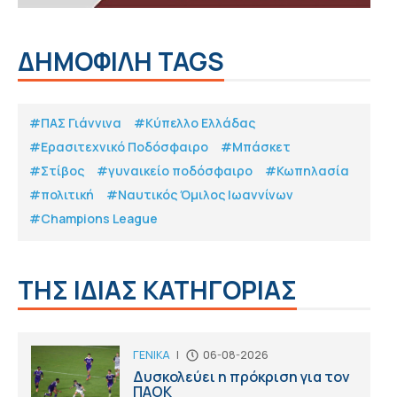
ΔΗΜΟΦΙΛΗ TAGS
#ΠΑΣ Γιάννινα
#Κύπελλο Ελλάδας
#Eρασιτεχνικό Ποδόσφαιρο
#Μπάσκετ
#Στίβος
#γυναικείο ποδόσφαιρο
#Κωπηλασία
#πολιτική
#Ναυτικός Όμιλος Ιωαννίνων
#Champions League
ΤΗΣ ΙΔΙΑΣ ΚΑΤΗΓΟΡΙΑΣ
ΓΕΝΙΚΑ
|
06-08-2026
Δυσκολεύει η πρόκριση για τον
ΠΑΟΚ