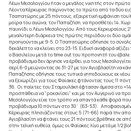
Λέων Μεσολογγίου ήταν ο μεγάλος νικητής στον πρώτο ημ
Λέοντα Κέρκυρας παίρνοντας το πρώτο από τα δύο εισ
Τσαπατώρης με 25 πόντους, εξαιρετική εμφάνιση του 
μοίρα του αγώνα, τον Παπαζήση, να προσθέτει 14. Χωρ
παιχνίδι ο Λέων Μεσολογγίου. Από τους Κερκυραίους 2
μεγαλύτερη διάρκεια της πρώτης περιόδου οι δύο ομά
προηγούνται με 9-5. Ο Τσαπατώρης οδήγησε το σύνολο τ
δεκάλεπτο να κλείνει στο 23-15. Ειδική αναφορά αξίζει ν
ο Βασιλείου μετά το time out του προπονητή του έβαλ
προβάδισμα δεν άργησε να έρθει για τους Μεσολογγίτες
σερί 6-0 μειώνοντας σε 31-27 με τον Αγιοβλασίτη να κά
Παπαζήσης οδήγησε τους τυπικά γηπεδούχους εκ νέου 
να ξεχωρίζει για τους Φαίακες φτάνοντας τους 11 πόντ
36. Οι παίκτες του Σταμουλάκη έφτασαν άμεσα στο +14 
προσπάθεια να "ροκανίσει" και με τον Αυγερινό να προ
Μεσολογγίου είχε τον τρόπο να απαντά κάθε φορά πο
προβάδισμα 10 πόντων στο 30΄ (63-53). Αποφασισμένος
Κέρκυρας πλησιάζοντας στους 5 (71-66) παρά την απο
Αγιοβλασίτη να φτάνει τους 21 πόντους βρέθηκε σε απ
στην τελική ευθεία, όμως οι Φαίακες λίγο μετά με 1/2 