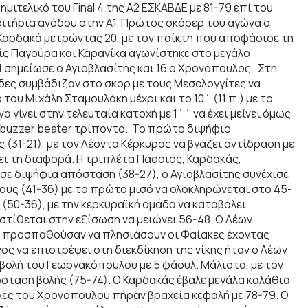
ιτελικό του Final 4 της Α2 ΕΣΚΑΒΔΕ με 81-79 επί του
ιτήρια ανόδου στην Α1. Πρώτος σκόρερ του αγώνα ο
Καρδακά μετρώντας 20, με τον παίκτη που αποφάσισε τη
ίς Παγούρα και Καρανίκα αγωνίστηκε στο μεγάλο
1 σημείωσε ο Αγιοβλασίτης και 16 ο Χρονόπουλος. Στη
δες συμβάδιζαν στο σκορ με τους Μεσολογγίτες να
ου Μιχάλη Σταμουλάκη μέχρι και το 10΄ (11 π.) με το
α γίνει στην τελευταία κατοχή με 1΄΄ να έχει μείνει όμως
ε buzzer beater τρίποντο. Το πρώτο διψήφιο
 (31-21), με τον Λέοντα Κέρκυρας να βγάζει αντίδραση με
νει τη διαφορά. Η τριπλέτα Πάσσιος, Καρδακάς,
σε διψήφια απόσταση (38-27), ο Αγιοβλασίτης συνέχισε
ους (41-36) με το πρώτο μισό να ολοκληρώνεται στο 45-
(50-36), με την κερκυραϊκή ομάδα να καταβάλει
στίθεται στην εξίσωση να μειώνει 56-48. Ο Λέων
υ προσπαθούσαν να πλησιάσουν οι Φαίακες έχοντας
 να επιστρέψει στη διεκδίκηση της νίκης ήταν ο Λέων
βολή του Γεωργακόπουλου με 5 φάουλ. Μάλιστα, με τον
όσταση βολής (75-74). Ο Καρδακάς έβαλε μεγάλα καλάθια
βολές του Χρονόπουλου πήραν βραχεία κεφαλή με 78-79. Ο