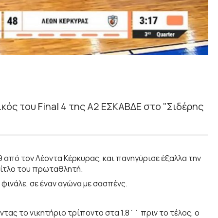
κός του Final 4 της Α2 ΕΣΚΑΒΔΕ στο "Σιδέρης
9 από τον Λέοντα Κέρκυρας, και πανηγύρισε έξαλλα την
 τίτλο του πρωταθλητή.
ο φινάλε, σε έναν αγώνα με σασπένς.
τας το νικητήριο τρίποντο στα 1.8΄΄ πριν το τέλος, ο