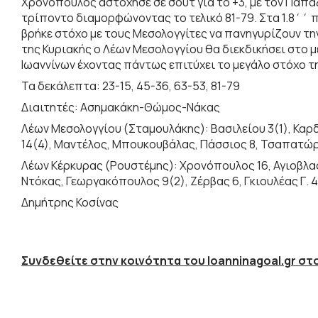
Χρονόπουλος αστόχησε σε σουτ για το +3, με τον Παπα
τρίποντο διαμορφώνοντας το τελικό 81-79. Στα 1.8΄΄ π
βρήκε στόχο με τους Μεσολογγίτες να πανηγυρίζουν τη
της Κυριακής ο Λέων Μεσολογγίου θα διεκδικήσει στο 
Ιωαννίνων έχοντας πάντως επιτύχει το μεγάλο στόχο τ
Τα δεκάλεπτα: 23-15, 45-36, 63-53, 81-79
Διαιτητές: Ασημακάκη-Θώμος-Νάκας
Λέων Μεσολογγίου (Σταμουλάκης): Βασιλείου 3(1), Καρδ
14(4), Μαντέλος, Μπουκουβάλας, Πάσσιος 8, Τσαπατώ
Λέων Κέρκυρας (Ρουστέμης): Χρονόπουλος 16, Αγιοβλασίτ
Ντόκας, Γεωργακόπουλος 9(2), Ζέρβας 6, Γκιουλέας Γ. 4
Δημήτρης Κοσίνας
Συνδεθείτε στην κοινότητα του Ioanninagoal.gr στο