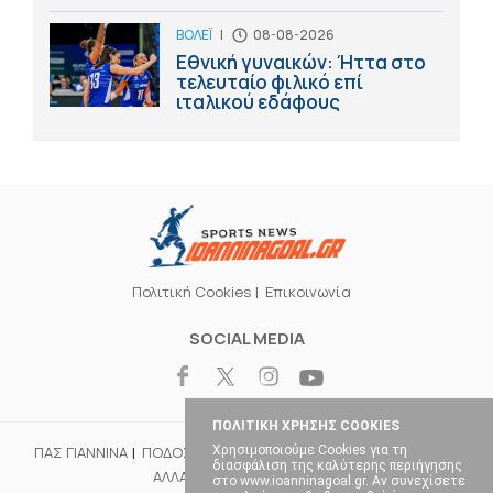
ΒΟΛΕΪ
|
08-08-2026
Εθνική γυναικών: Ήττα στο
τελευταίο φιλικό επί
ιταλικού εδάφους
Πολιτική Cookies
Επικοινωνία
SOCIAL MEDIA
ΠΟΛΙΤΙΚΗ ΧΡΗΣΗΣ COOKIES
Χρησιμοποιούμε Cookies για τη
ΠΑΣ ΓΙΑΝΝΙΝΑ
ΠΟΔΟΣΦΑΙΡΟ
ΜΠΑΣΚΕΤ
ΒΟΛΕΪ
ΧΑΝΤΜΠΟΛ
διασφάλιση της καλύτερης περιήγησης
ΑΛΛΑ ΣΠΟΡ
ΕΠΙΚΑΙΡΟΤΗΤΑ
στο www.ioanninagoal.gr. Αν συνεχίσετε