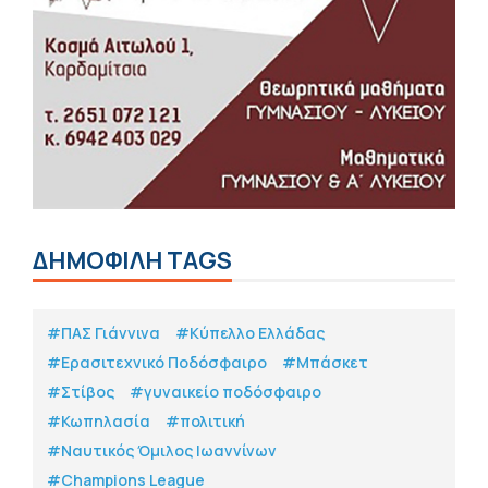
ΔΗΜΟΦΙΛΗ TAGS
#ΠΑΣ Γιάννινα
#Κύπελλο Ελλάδας
#Eρασιτεχνικό Ποδόσφαιρο
#Μπάσκετ
#Στίβος
#γυναικείο ποδόσφαιρο
#Κωπηλασία
#πολιτική
#Ναυτικός Όμιλος Ιωαννίνων
#Champions League