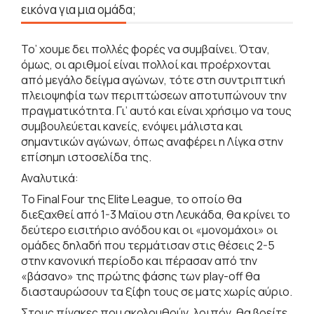
εικόνα για μια ομάδα;
Το’ χουμε δει πολλές φορές να συμβαίνει. Όταν,
όμως, οι αριθμοί είναι πολλοί και προέρχονται
από μεγάλο δείγμα αγώνων, τότε στη συντριπτική
πλειοψηφία των περιπτώσεων αποτυπώνουν την
πραγματικότητα. Γι’ αυτό και είναι χρήσιμο να τους
συμβουλεύεται κανείς, ενόψει μάλιστα και
σημαντικών αγώνων, όπως αναφέρει η Λίγκα στην
επίσημη ιστοσελίδα της.
Αναλυτικά:
Το Final Four της Elite League, το οποίο θα
διεξαχθεί από 1-3 Μαϊου στη Λευκάδα, θα κρίνει το
δεύτερο εισιτήριο ανόδου και οι «μονομάχοι» οι
ομάδες δηλαδή που τερμάτισαν στις θέσεις 2-5
στην κανονική περίοδο και πέρασαν από την
«βάσανο» της πρώτης φάσης των play-off θα
διασταυρώσουν τα ξίφη τους σε ματς χωρίς αύριο.
Στους πίνακες που ακολουθούν, λοιπόν, θα βρείτε