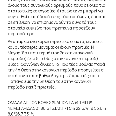
όλους τους συνολικούς αριθμούς τους σε όλες τις
στατιστικές κατηγορίες, έτσι ώστε να μπορεί να
συγκριθεί η απόδοσή τους τόσο σε άμυνα, όσο και
σε επίθεση, να επισημανθούν τα δυνατά τους
στοιχεία κι εκείνα που πρέπει να προσέξουν
περισσότερο.
Αν υπάρχει ένα χαρακτηριστικό σ’ αυτά, είναι ότι
και οι τέσσερις μονομάχοι έχουν πρωτιές. Η
Μεγαρίδα (που τερμάτισε 2η στην κανονική
περίοδο) έχει 5, ο (3ος στην κανονική περίοδ)
Βίκος Ιωαννίνων άλλες 5, ο Πρωτέας Βούλας παρά
την 4η θέση στην κανονική περίοδο προηγείται σ’
αυτή την άτυπη βαθμολογία με 7 πρωτιές και ο
Παπάγου με την 5η θέση του στην κανονική
περίοδο έχει 3 πρωτιές.
ΟΜΑΔΑ ΑΓ ΠΟΝ ΒΟΛΕΣ % ΔΙΠΟΝΤΑ % ΤΡΙΠ %
ΝΕ ΜΕΓΑΡΙΔΑΣ 31 86,5 15,1/21,1 71,5% 22,5/41,9 53,6%
8,8/26,7 33,1%