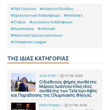
#ΠΑΣ Γιάννινα
#Κύπελλο Ελλάδας
#Eρασιτεχνικό Ποδόσφαιρο
#Μπάσκετ
#Στίβος
#γυναικείο ποδόσφαιρο
#Κωπηλασία
#πολιτική
#Ναυτικός Όμιλος Ιωαννίνων
#Champions League
ΤΗΣ ΙΔΙΑΣ ΚΑΤΗΓΟΡΙΑΣ
ΑΛΛΑ ΣΠΟΡ
|
07-08-2026
Ο διεθνούς φήμης συνθέτης
Μάριος Ιωάννου Ηλία νέος
συνθέτης των Τελετών Αφής
και Παράδοσης της Ολυμπιακής Φλόγας
ΕΡΑΣΙΤΕΧΝΙΚΟ
|
07-08-2026