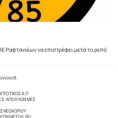
 ΑΕ Ραφταναίων να επιστρέφει μετά το ρεπό
ογγίου Β.
ΝΑΓΡΟΤΙΚΟΣ Α.Ο
.Μ.Σ. ΑΠΟΛΛΩΝ ΜΕΣ
ΕΑΣ ΝΕΟΧΩΡΙΟΥ
Σ ΛΕΩΝ ΜΕΣΟΛ.(Β)