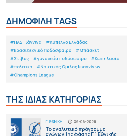
ΔΗΜΟΦΙΛΗ TAGS
#ΠΑΣ Γιάννινα
#Κύπελλο Ελλάδας
#Eρασιτεχνικό Ποδόσφαιρο
#Μπάσκετ
#Στίβος
#γυναικείο ποδόσφαιρο
#Κωπηλασία
#πολιτική
#Ναυτικός Όμιλος Ιωαννίνων
#Champions League
ΤΗΣ ΙΔΙΑΣ ΚΑΤΗΓΟΡΙΑΣ
Γ' ΕΘΝΙΚΗ
|
06-08-2026
Το αναλυτικό πρόγραμμα
αγώνων 1ης φάσης Γ΄ Εθνικής