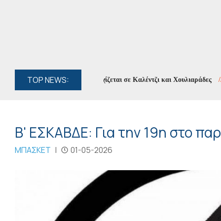
TOP NEWS:
ιογραφία των Ορέων» συνεχίζεται σε Καλέντζι και Χουλιαράδες
//
Κυκ
Β' ΕΣΚΑΒΔΕ: Για την 19η στο πα
ΜΠΑΣΚΕΤ
|
01-05-2026