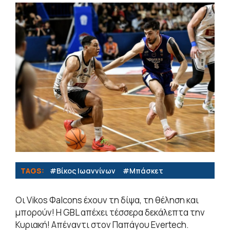
TAGS:
#Βίκος Ιωαννίνων
#Μπάσκετ
Οι Vikos Φalcons έχουν τη δίψα, τη θέληση και
μπορούν! Η GBL απέχει τέσσερα δεκάλεπτα την
Κυριακή! Απέναντι στον Παπάγου Evertech.