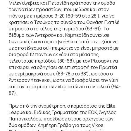
Μιλεντίγεβιτς και Πετανίδη κράτησαν την ομάδα
των Νοτίων προαστίων, που μείωσε και στον
πόντο με επιμέρους 9-20 (60-59 στο 28′), για να
κρατήσει ο Τσούκας το σύνολο του Θανάση Γιαπλέ
μπροστά στο τέλος της περιόδου (63-61). Το
δίδυμο των Άντερσον και Καμπερίδη συνέχισε
δυναμικά, έχοντας και βοήθειες από τον Τζόουνς,
με αποτέλεσμα οι Ηπειρώτες να είναι μπροστά με
διαφορά 12 πόντων εκ νέου στα μέσα της
τελευταίας περιόδου (80-68), με τον Ρίτσαρντ να
επιχειρεί να οδηγήσει σε επιστροφή τον Πρωτέα
με σερί μακρινά σουτ (83-78 στο 38′), ωστόσο ο
Άντερσον ήταν εκεί, ώστε να διασφαλίσει την νίκη
και την πρόκριση των «Γερακιών» στον τελικό (94-
87).
Πριν από την αναμέτρηση, ο κομισάριος της Elite
League και Ειδικός Γραμματέας της ΕΟΚ, Άγγελος
Παπανικολάου, παρέδωσε στους αρχηγούς των
δύο ομάδων, Δημήτρη Γράβα για τους Vikos