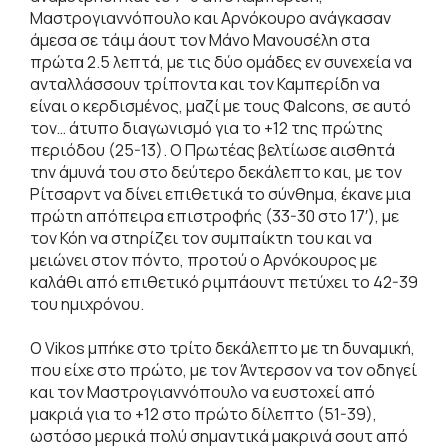
Μαστρογιαννόπουλο και Αρνόκουρο ανάγκασαν
άμεσα σε τάιμ άουτ τον Μάνο Μανουσέλη στα
πρώτα 2.5 λεπτά, με τις δύο ομάδες εν συνεχεία να
ανταλλάσσουν τρίποντα και τον Καμπερίδη να
είναι ο κερδισμένος, μαζί με τους Φalcons, σε αυτό
τον… άτυπο διαγωνισμό για το +12 της πρώτης
περιόδου (25-13). Ο Πρωτέας βελτίωσε αισθητά
την άμυνά του στο δεύτερο δεκάλεπτο και, με τον
Ρίτσαρντ να δίνει επιθετικά το σύνθημα, έκανε μια
πρώτη απόπειρα επιστροφής (33-30 στο 17′), με
τον Κόη να στηρίζει τον συμπαίκτη του και να
μειώνει στον πόντο, προτού ο Αρνόκουρος με
καλάθι από επιθετικό ριμπάουντ πετύχει το 42-39
του ημιχρόνου.
O Vikos μπήκε στο τρίτο δεκάλεπτο με τη δυναμική,
που είχε στο πρώτο, με τον Άντερσον να τον οδηγεί
και τον Μαστρογιαννόπουλο να ευστοχεί από
μακριά για το +12 στο πρώτο δίλεπτο (51-39),
ωστόσο μερικά πολύ σημαντικά μακρινά σουτ από