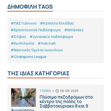
ΔΗΜΟΦΙΛΗ TAGS
#ΠΑΣ Γιάννινα
#Κύπελλο Ελλάδας
#Eρασιτεχνικό Ποδόσφαιρο
#Μπάσκετ
#Στίβος
#γυναικείο ποδόσφαιρο
#Κωπηλασία
#πολιτική
#Ναυτικός Όμιλος Ιωαννίνων
#Champions League
ΤΗΣ ΙΔΙΑΣ ΚΑΤΗΓΟΡΙΑΣ
ΤΟΠΙΚΗ
|
06-08-2026
Πλύσιμο πεζοδρόμων στο
κέντρο της πόλης το
Σαββατοκύριακο 8 και 9
Αυγούστου