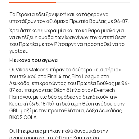
Τα Γεράκια έδειξαν ψυχή και κατάφεραν να
υποτάξουν τον αξιόμαχο Πρωτέα Βούλας με 94-87.
Χρειάστηκε η ψυχραιμία και το καθαρό μυαλό για
να αντέξει η ομάδα των Ιωαννίνων την αντεπίθεση
του Πρωτέα με τον Ρίτσαρντ να προσπαθεί να το
γυρίσει.
Η εικόνα του αγώνα
Οι Vikos Φalcons πήραν το δεύτερο «εισιτήριο»
του τελικού στο Final 4 της Elite League στη
Λευκάδα, επικρατώντας του Πρωτέα Βούλας με 94-
87 και παίρνοντας θέση δίπλα στον Evertech
Παπάγου, με τις δύο ομάδες να διεκδικούν την
Κυριακή (3/5, 18:15) τη δεύτερη θέση ανόδου στην
GBL, μαζί με την πρωταθλήτρια, Δόξα Λευκάδας
ΒΙΚΟΣ COLA.
Οι Ηπειρώτες μπήκαν πολύ δυναμικά στην
αναμέτρηση και το 7-0 από Καμπερίδη,