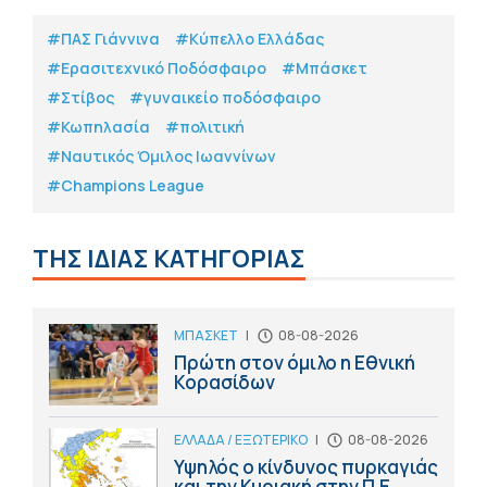
#ΠΑΣ Γιάννινα
#Κύπελλο Ελλάδας
#Eρασιτεχνικό Ποδόσφαιρο
#Μπάσκετ
#Στίβος
#γυναικείο ποδόσφαιρο
#Κωπηλασία
#πολιτική
#Ναυτικός Όμιλος Ιωαννίνων
#Champions League
ΤΗΣ ΙΔΙΑΣ ΚΑΤΗΓΟΡΙΑΣ
ΜΠΑΣΚΕΤ
|
08-08-2026
Πρώτη στον όμιλο η Εθνική
Κορασίδων
ΕΛΛΑΔΑ / ΕΞΩΤΕΡΙΚΟ
|
08-08-2026
Υψηλός ο κίνδυνος πυρκαγιάς
και την Κυριακή στην Π.Ε