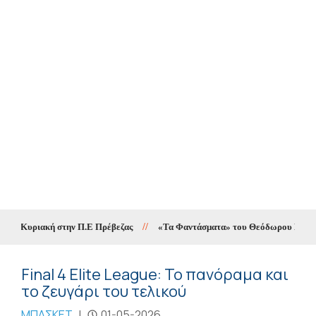
ην Κυριακή στην Π.Ε Πρέβεζας
//
«Τα Φαντάσματα» του Θεόδωρου Παπαγιάνν
Final 4 Elite League: Το πανόραμα και
το ζευγάρι του τελικού
ΜΠΑΣΚΕΤ
|
01-05-2026