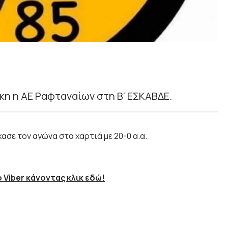
νίκη η ΑΕ Ραφταναίων στη Β' ΕΣΚΑΒΔΕ.
χασε τον αγώνα στα χαρτιά με 20-0 α.α.
 Viber κάνοντας κλικ εδώ!