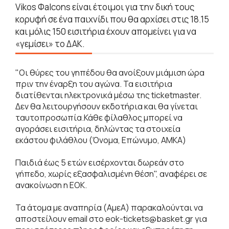
Vikos Φalcons είναι έτοιμοι για την δική τους
κορυφή σε ένα παιχνίδι που θα αρχίσει στις 18.15
και μόλις 150 εισιτήρια έχουν απομείνει για να
«γεμίσει» το ΔΑΚ.
"Οι θύρες του γηπέδου θα ανοίξουν μιάμιση ώρα
πριν την έναρξη του αγώνα. Τα εισιτήρια
διατίθενται ηλεκτρονικά μέσω της ticketmaster.
Δεν θα λειτουργήσουν εκδοτήρια και θα γίνεται
ταυτοπροσωπία.Κάθε φίλαθλος μπορεί να
αγοράσει εισιτήρια, δηλώντας τα στοιχεία
εκάστου φιλάθλου (Όνομα, Επώνυμο, ΑΜΚΑ)
Παιδιά έως 5 ετών εισέρχονται δωρεάν στο
γήπεδο, χωρίς εξασφαλισμένη θέση", αναφέρει σε
ανακοίνωση η ΕΟΚ.
Τα άτομα με αναπηρία (ΑμεΑ) παρακαλούνται να
αποστείλουν email στο eok-tickets@basket.gr για