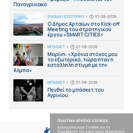
Παναγρινιακό
ΕΛΛΑΔΑ / ΕΞΩΤΕΡΙΚΟ
|
07-08-2026
Ο Δήμος Αρταίων στο Kick-off
Meeting του στρατηγικού
έργου «SMART CITIES»
ΜΠΑΣΚΕΤ
|
07-08-2026
Μαρίνη: «Χρόνια στόχος μου
το εξωτερικό, τώρα ήταν η
κατάλληλη στιγμή με την
Άλμπα»
ΜΠΑΣΚΕΤ
|
07-08-2026
Πενθεί το μπάσκετ του
Αγρινίου
ΠΟΛΙΤΙΚΗ ΧΡΗΣΗΣ COOKIES
Χρησιμοποιούμε Cookies για τη
διασφάλιση της καλύτερης περιήγησης