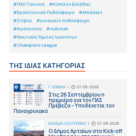
#ΠΑΣ Γιάννινα
#Κύπελλο Ελλάδας
#Eρασιτεχνικό Ποδόσφαιρο
#Μπάσκετ
#Στίβος
#γυναικείο ποδόσφαιρο
#Κωπηλασία
#πολιτική
#Ναυτικός Όμιλος Ιωαννίνων
#Champions League
ΤΗΣ ΙΔΙΑΣ ΚΑΤΗΓΟΡΙΑΣ
Γ' ΕΘΝΙΚΗ
|
07-08-2026
Στις 26 Σεπτεμβρίου η
πρεμιέρα για τον ΠΑΣ
Πρέβεζα – Υποδέχεται τον
Παναγρινιακό
ΕΛΛΑΔΑ / ΕΞΩΤΕΡΙΚΟ
|
07-08-2026
Ο Δήμος Αρταίων στο Kick-off