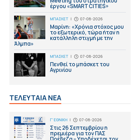
Meeting του στρατηγικού
έργου «SMART CITIES»
ΜΠΑΣΚΕΤ
|
07-08-2026
Μαρίνη: «Χρόνια στόχος μου
το εξωτερικό, τώρα ήταν η
κατάλληλη στιγμή με την
Άλμπα»
ΜΠΑΣΚΕΤ
|
07-08-2026
Πενθεί το μπάσκετ του
Αγρινίου
ΤΕΛΕΥΤΑΙΑ ΝΕΑ
Γ' ΕΘΝΙΚΗ
|
07-08-2026
Στις 26 Σεπτεμβρίου η
πρεμιέρα για τον ΠΑΣ
Πρέβεζα – Υποδέχεται τον