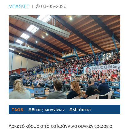
ΜΠΑΣΚΕΤ
|
03-05-2026
TAGS:
#Βίκος Ιωαννίνων
#Μπάσκετ
Αρκετό κόσμο από τα Ιωάννινα συγκέντρωσε ο