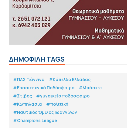
ΔΗΜΟΦΙΛΗ TAGS
#ΠΑΣ Γιάννινα
#Κύπελλο Ελλάδας
#Eρασιτεχνικό Ποδόσφαιρο
#Μπάσκετ
#Στίβος
#γυναικείο ποδόσφαιρο
#Κωπηλασία
#πολιτική
#Ναυτικός Όμιλος Ιωαννίνων
#Champions League