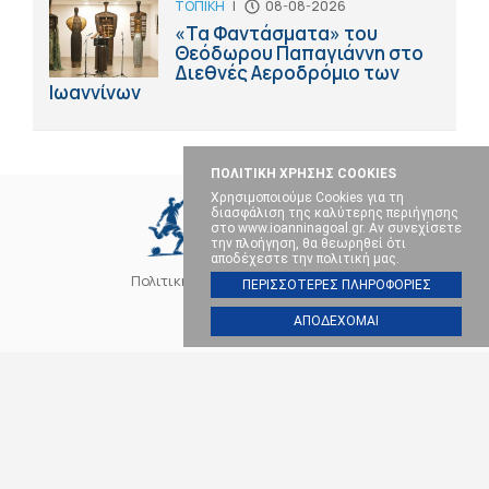
ΤΟΠΙΚΗ
|
08-08-2026
«Τα Φαντάσματα» του
Θεόδωρου Παπαγιάννη στο
Διεθνές Αεροδρόμιο των
Ιωαννίνων
ΠΟΛΙΤΙΚΗ ΧΡΗΣΗΣ COOKIES
Χρησιμοποιούμε Cookies για τη
διασφάλιση της καλύτερης περιήγησης
στο www.ioanninagoal.gr. Αν συνεχίσετε
την πλοήγηση, θα θεωρηθεί ότι
αποδέχεστε την πολιτική μας.
Πολιτική Cookies
Επικοινωνία
ΠΕΡΙΣΣΟΤΕΡΕΣ ΠΛΗΡΟΦΟΡΙΕΣ
ΑΠΟΔΕΧΟΜΑΙ
SOCIAL MEDIA
ΠΑΣ ΓΙΑΝΝΙΝΑ
ΠΟΔΟΣΦΑΙΡΟ
ΜΠΑΣΚΕΤ
ΒΟΛΕΪ
ΧΑΝΤΜΠΟΛ
ΑΛΛΑ ΣΠΟΡ
ΕΠΙΚΑΙΡΟΤΗΤΑ