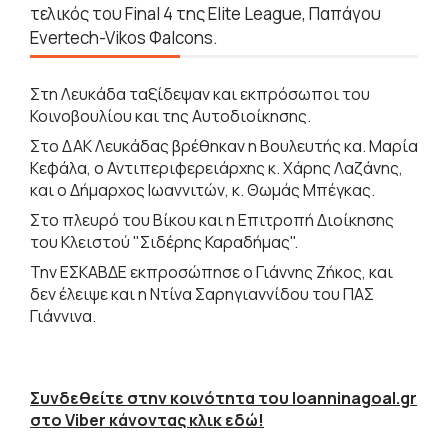
τελικός του Final 4 της Elite League, Παπάγου
Evertech-Vikos Φalcons.
Στη Λευκάδα ταξίδεψαν και εκπρόσωποι του
Κοινοβουλίου και της Αυτοδιοίκησης.
Στο ΔΑΚ Λευκάδας βρέθηκαν η Βουλευτής κα. Μαρία
Κεφάλα, ο Αντιπεριφερειάρχης κ. Χάρης Λαζάνης,
και ο Δήμαρχος Ιωαννιτών, κ. Θωμάς Μπέγκας.
Στο πλευρό του Βίκου και η Επιτροπή Διοίκησης
του Κλειστού "Σιδέρης Καραδήμας".
Την ΕΣΚΑΒΔΕ εκπροσώπησε ο Γιάννης Ζήκος, και
δεν έλειψε και η Ντίνα Σαρηγιαννίδου του ΠΑΣ
Γιάννινα.
Συνδεθείτε στην κοινότητα του Ioanninagoal.gr
στο Viber κάνοντας κλικ εδώ!