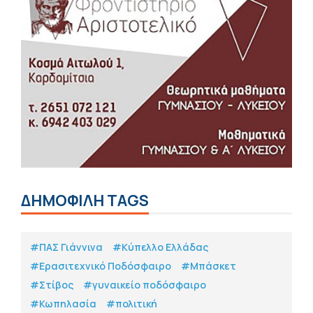
ΔΗΜΟΦΙΛΗ TAGS
#ΠΑΣ Γιάννινα
#Κύπελλο Ελλάδας
#Eρασιτεχνικό Ποδόσφαιρο
#Μπάσκετ
#Στίβος
#γυναικείο ποδόσφαιρο
#Κωπηλασία
#πολιτική