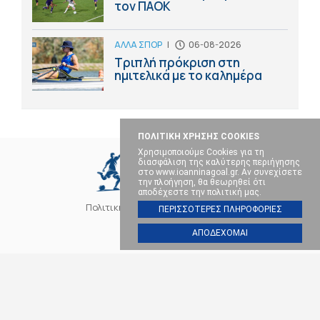
τον ΠΑΟΚ
ΑΛΛΑ ΣΠΟΡ
|
06-08-2026
Τριπλή πρόκριση στη
ημιτελικά με το καλημέρα
ΠΟΛΙΤΙΚΗ ΧΡΗΣΗΣ COOKIES
Χρησιμοποιούμε Cookies για τη
διασφάλιση της καλύτερης περιήγησης
στο www.ioanninagoal.gr. Αν συνεχίσετε
την πλοήγηση, θα θεωρηθεί ότι
αποδέχεστε την πολιτική μας.
Πολιτική Cookies
Επικοινωνία
ΠΕΡΙΣΣΟΤΕΡΕΣ ΠΛΗΡΟΦΟΡΙΕΣ
ΑΠΟΔΕΧΟΜΑΙ
SOCIAL MEDIA
ΠΑΣ ΓΙΑΝΝΙΝΑ
ΠΟΔΟΣΦΑΙΡΟ
ΜΠΑΣΚΕΤ
ΒΟΛΕΪ
ΧΑΝΤΜΠΟΛ