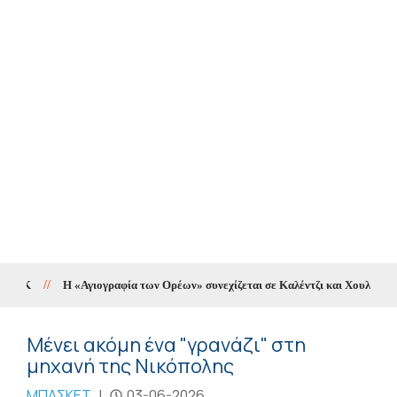
//
Η «Αγιογραφία των Ορέων» συνεχίζεται σε Καλέντζι και Χουλιαράδες
Μένει ακόμη ένα "γρανάζι" στη
μηχανή της Νικόπολης
ΜΠΑΣΚΕΤ
|
03-06-2026