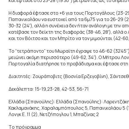
και έφτασε στο 23-28 (19’30’’) μετρώντας ως το σημεί
Η διαφορά έφτασε στο +6 για τους Πορτογάλους (23-29, 
Παπανικολάου να ευστοχεί από τα 6μ75 για το 26-29 
30-32 (24′), αλλά η συνέχεια δεν ήταν ανάλογη με την α
κατέβασε τον δείκτη της διαφοράς (38-46, 28′), αλλά 
και τον Βόιτσο και τον Μπρίτο να τον μιμούνται (42-60, 
Το “τετράποντο” του Μωραϊτη έγραψε το 46-62 (32’45”) 
μειώνει ακόμη περισσότερο (49-62, 34′). Ο Μήτρου Λονγκ
Πορτογαλία διατήρησε το προβάδισμα και έφτασε στη νί
Διαιτητές: Ζουράποβιτς (Βοσνία Ερζεγοβίνη), Σάντσεθ (
Δεκάλεπτα: 15-19,23-28, 42-53, 56-71
Ελλάδα (Σπανούλης): Ελλάδα (Σπανούλης): Λαρεντζάκης 
Κακλαμανάκης, Χαραλαμπόπουλος 5, Παπανικολάου 5 (1)
Λονγκ Ε. 11 (2), Νετζήπογλου 1, Μπαζίνας 2
Tο πρόγραμμα