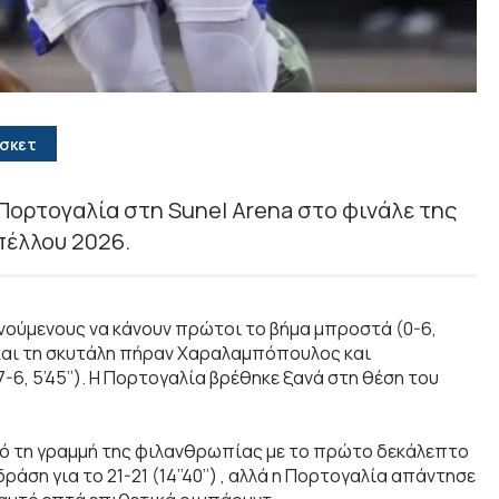
σκετ
 Πορτογαλία στη Sunel Arena στο φινάλε της
πέλλου 2026.
νούμενους να κάνουν πρώτοι το βήμα μπροστά (0-6,
ς και τη σκυτάλη πήραν Χαραλαμπόπουλος και
6, 5’45’’). Η Πορτογαλία βρέθηκε ξανά στη θέση του
 από τη γραμμή της φιλανθρωπίας με το πρώτο δεκάλεπτο
ράση για το 21-21 (14’’40’’) , αλλά η Πορτογαλία απάντησε