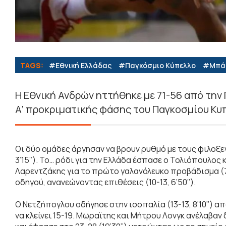
TAGS:
#Εθνική Ελλάδας
#Παγκόσμιο Κύπελλο
#Μπά
Η Εθνική Ανδρών ηττήθηκε με 71-56 από την
Α’ προκριματικής φάσης του Παγκοσμίου Κυ
Οι δύο ομάδες άργησαν να βρουν ρυθμό με τους φιλοξε
3’15’’). Το… ρόδι για την Ελλάδα έσπασε ο Τολιόπουλο
Λαρεντζάκης για το πρώτο γαλανόλευκο προβάδισμα (7-
οδηγού, ανανεώνοντας επιθέσεις (10-13, 6’50’’).
Ο Νετζήπογλου οδήγησε στην ισοπαλία (13-13, 8’10’’)
να κλείνει 15-19. Μωραϊτης και Μήτρου Λονγκ ανέλαβαν δ