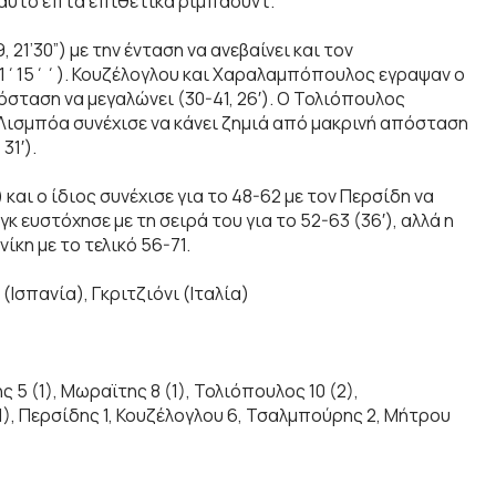
ο αυτό επτά επιθετικά ριμπάουντ.
21’30”) με την ένταση να ανεβαίνει και τον
(21΄15΄΄). Κουζέλογλου και Χαραλαμπόπουλος εγραψαν ο
πόσταση να μεγαλώνει (30-41, 26′). Ο Τολιόπουλος
ο Λισμπόα συνέχισε να κάνει ζημιά από μακρινή απόσταση
31′).
και ο ίδιος συνέχισε για το 48-62 με τον Περσίδη να
 ευστόχησε με τη σειρά του για το 52-63 (36′), αλλά η
κη με το τελικό 56-71.
Ισπανία), Γκριτζιόνι (Ιταλία)
5 (1), Μωραϊτης 8 (1), Τολιόπουλος 10 (2),
, Περσίδης 1, Κουζέλογλου 6, Τσαλμπούρης 2, Μήτρου