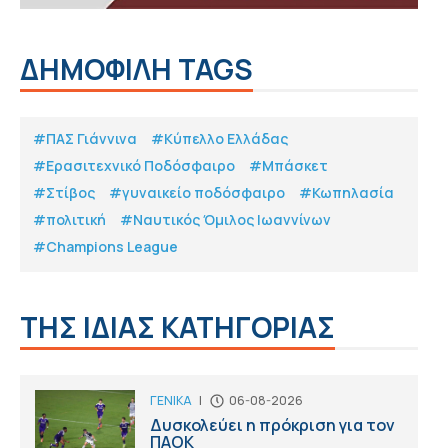
ΔΗΜΟΦΙΛΗ TAGS
#ΠΑΣ Γιάννινα
#Κύπελλο Ελλάδας
#Eρασιτεχνικό Ποδόσφαιρο
#Μπάσκετ
#Στίβος
#γυναικείο ποδόσφαιρο
#Κωπηλασία
#πολιτική
#Ναυτικός Όμιλος Ιωαννίνων
#Champions League
ΤΗΣ ΙΔΙΑΣ ΚΑΤΗΓΟΡΙΑΣ
ΓΕΝΙΚΑ
|
06-08-2026
Δυσκολεύει η πρόκριση για τον
ΠΑΟΚ