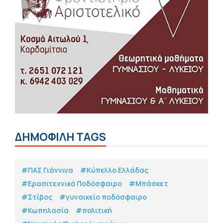
ΔΗΜΟΦΙΛΗ TAGS
#ΠΑΣ Γιάννινα
#Κύπελλο Ελλάδας
#Eρασιτεχνικό Ποδόσφαιρο
#Μπάσκετ
#Στίβος
#γυναικείο ποδόσφαιρο
#Κωπηλασία
#πολιτική