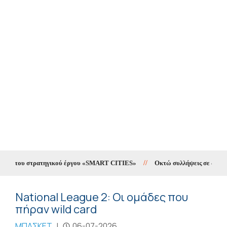
ing του στρατηγικού έργου «SMART CITIES»
//
Οκτώ συλλήψεις σε δέκα ημέ
National League 2: Οι ομάδες που
πήραν wild card
ΜΠΑΣΚΕΤ
|
06-07-2026