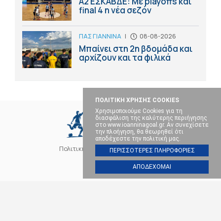
Α2 ΕΣΚΑΒΔΕ: Με playoffs και
final 4 η νέα σεζόν
ΠΑΣ ΓΙΑΝΝΙΝΑ
|
08-08-2026
Μπαίνει στη 2η βδομάδα και
αρχίζουν και τα φιλικά
ΠΟΛΙΤΙΚΗ ΧΡΗΣΗΣ COOKIES
Χρησιμοποιούμε Cookies για τη
διασφάλιση της καλύτερης περιήγησης
στο www.ioanninagoal.gr. Αν συνεχίσετε
την πλοήγηση, θα θεωρηθεί ότι
αποδέχεστε την πολιτική μας.
Πολιτική Cookies
Επικοινωνία
ΠΕΡΙΣΣΟΤΕΡΕΣ ΠΛΗΡΟΦΟΡΙΕΣ
ΑΠΟΔΕΧΟΜΑΙ
SOCIAL MEDIA
ΠΑΣ ΓΙΑΝΝΙΝΑ
ΠΟΔΟΣΦΑΙΡΟ
ΜΠΑΣΚΕΤ
ΒΟΛΕΪ
ΧΑΝΤΜΠΟΛ