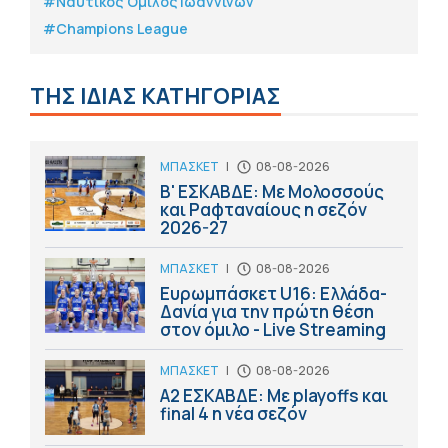
#Ναυτικός Όμιλος Ιωαννίνων
#Champions League
ΤΗΣ ΙΔΙΑΣ ΚΑΤΗΓΟΡΙΑΣ
ΜΠΑΣΚΕΤ
|
08-08-2026
Β' ΕΣΚΑΒΔΕ: Με Μολοσσούς
και Ραφταναίους η σεζόν
2026-27
ΜΠΑΣΚΕΤ
|
08-08-2026
Ευρωμπάσκετ U16: Ελλάδα-
Δανία για την πρώτη θέση
στον όμιλο - Live Streaming
ΜΠΑΣΚΕΤ
|
08-08-2026
Α2 ΕΣΚΑΒΔΕ: Με playoffs και
final 4 η νέα σεζόν